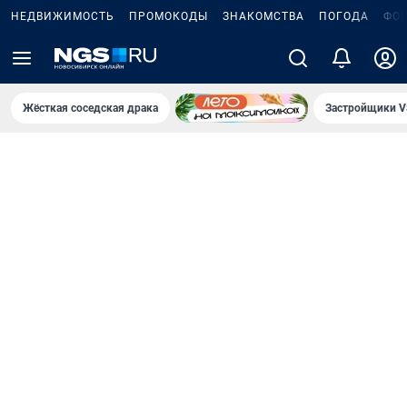
НЕДВИЖИМОСТЬ
ПРОМОКОДЫ
ЗНАКОМСТВА
ПОГОДА
ФО
Жёсткая соседская драка
Застройщики V