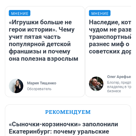
МНЕНИЕ
МНЕНИЕ
«Игрушки больше не
Наследие, кото
герои истории». Чему
чудом не разва
учит пятая часть
транспортный 
популярной детской
разнес миф о 
франшизы и почему
советских доро
она полезна взрослым
Олег Арефьев
Блогер, предпри
Мария Тищенко
владелец в тра
Обозреватель
бизнесе
РЕКОМЕНДУЕМ
«Сыночки-корзиночки» заполонили
Екатеринбург: почему уральские