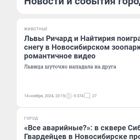
Новости и события горо
ЖИВОТНЫЕ
Львы Ричард и Найтирия поигр
снегу в Новосибирском зоопар
романтичное видео
Львица шуточно нападала на друга
14 ноября, 2024, 23:15
9 374
27
ГОРОД
«Все аварийные?»: в сквере Си
Гвардейцев в Новосибирске п