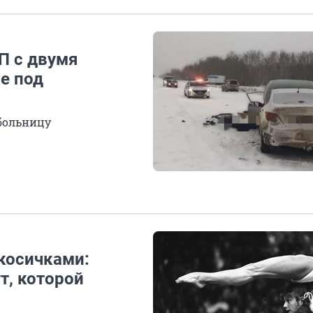
П с двумя
е под
 больницу
косичками:
т, которой