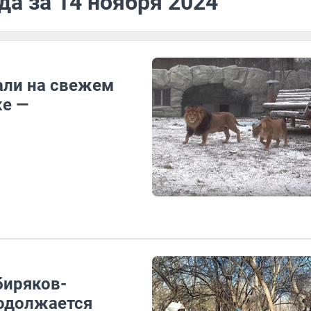
да за 14 ноября 2024
али на свежем
ке —
биряков-
родолжается