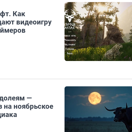
фт. Как
дают видеоигру
еймеров
одолеям —
з на ноябрьское
диака