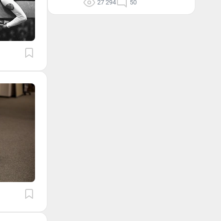
27 294
50