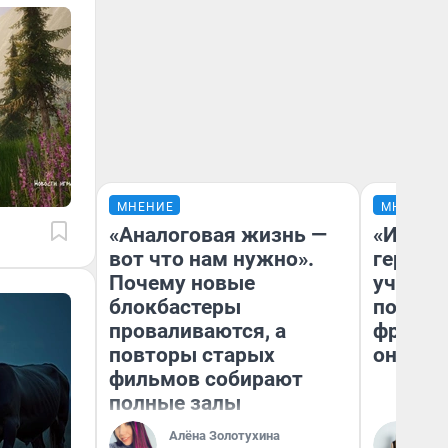
МНЕНИЕ
МНЕНИЕ
«Аналоговая жизнь —
«Игруш
вот что нам нужно».
герои 
Почему новые
учит пя
блокбастеры
популя
проваливаются, а
франши
повторы старых
она по
фильмов собирают
полные залы
Алёна Золотухина
Ма