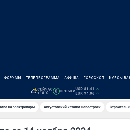
ФОРУМЫ
ТЕЛЕПРОГРАММА
АФИША
ГОРОСКОП
КУРСЫ ВА
USD 81,41
СЕЙЧАС
0
ПРОБКИ
+18°C
EUR 94,06
алог на электрокары
Августовский каталог новостроек
Строитель б