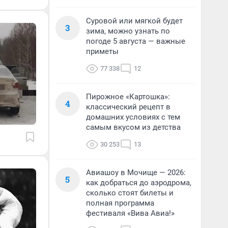
Суровой или мягкой будет
3
зима, можно узнать по
погоде 5 августа — важные
приметы
77 338
12
Пирожное «Картошка»:
4
классический рецепт в
домашних условиях с тем
самым вкусом из детства
30 253
13
Авиашоу в Мочище — 2026:
5
как добраться до аэродрома,
сколько стоят билеты и
полная программа
фестиваля «Вива Авиа!»