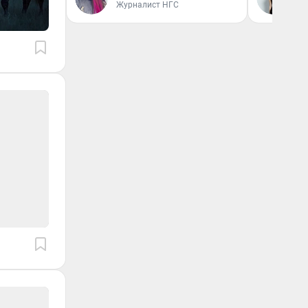
Журналист НГС
Об