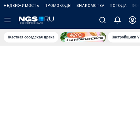
НЕДВИЖИМОСТЬ
ПРОМОКОДЫ
ЗНАКОМСТВА
ПОГОДА
ФО
Жёсткая соседская драка
Застройщики V