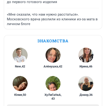
до первого готового изделия
«Мне сказали, что нам нужно расстаться».
Московского врача уволили из клиники из-за мата в
личном блоге
ЗНАКОМСТВА
New
,
42
Алёнушка
,
42
Ирина
,
46
Юлия
,
50
ХуЛиГаНкА
,
Докер
,
36
43