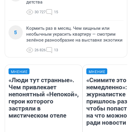
детства
30 727
15
Кормить раз в месяц. Чем хищным или
5
необычным украсить квартиру — смотрим
зелёное разнообразие на выставке экзотики
26 826
13
МНЕНИЕ
МНЕНИЕ
«Люди тут странные».
«Снимите это
Чем привлекает
немедленно»:
непонятный «Непокой»,
журналистке Н
герои которого
пришлось разд
застряли в
чтобы попасть 
мистическом отеле
на что можно 
ради новости