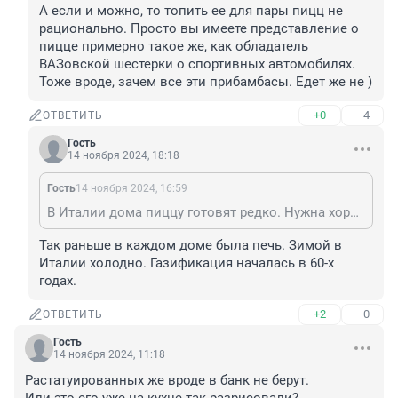
А если и можно, то топить ее для пары пицц не 
рационально. Просто вы имеете представление о 
пицце примерно такое же, как обладатель 
ВАЗовской шестерки о спортивных автомобилях. 
Тоже вроде, зачем все эти прибамбасы. Едет же не )
+0
–4
ОТВЕТИТЬ
Гость
14 ноября 2024, 18:18
Гость
14 ноября 2024, 16:59
В Италии дома пиццу готовят редко. Нужна хорошая печь, которую не везде можно поставить. А если и можно, то топить ее для пары пицц не рационально. Просто вы имеете представление о пицце примерно такое же, как обладатель ВАЗовской шестерки о спортивных автомобилях. Тоже вроде, зачем все эти прибамбасы. Едет же не )
Так раньше в каждом доме была печь. Зимой в 
Италии холодно. Газификация началась в 60-х 
годах.
+2
–0
ОТВЕТИТЬ
Гость
14 ноября 2024, 11:18
Растатуированных же вроде в банк не берут.
