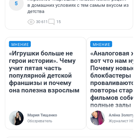
5
в домашних условиях с тем самым вкусом из
детства
30 611
15
МНЕНИЕ
МНЕНИЕ
«Игрушки больше не
«Аналоговая ж
герои истории». Чему
вот что нам ну
учит пятая часть
Почему новые
популярной детской
блокбастеры
франшизы и почему
проваливаются,
она полезна взрослым
повторы стары
фильмов соби
полные залы
Мария Тищенко
Алёна Золотух
Обозреватель
Журналист НГС