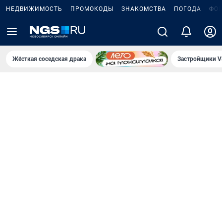
НЕДВИЖИМОСТЬ
ПРОМОКОДЫ
ЗНАКОМСТВА
ПОГОДА
ФО
Жёсткая соседская драка
Застройщики V