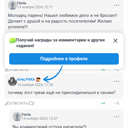
Гость
14 ноября 2024, 12:11
Молодец парень! Нашел любимое дело и не бросает! 
Делает с душой и на радость посетителям! Желаю 
успехов!!!
+5
–1
ОТВЕТИТЬ
Получай награды за комментарии и другие 
задания!
Гость
14 ноября 2024, 11:55
Подробнее в профиле
Хороший репортаж, спасибо!!!
+6
–2
ОТВЕТИТЬ
боец РККА
14 ноября 2024, 11:39
почему этот чувак ещё не присоединилься к своим?
+4
–5
ОТВЕТИТЬ
1
Гость
14 ноября 2024, 12:07
Вы комментарий оттуда написали?)