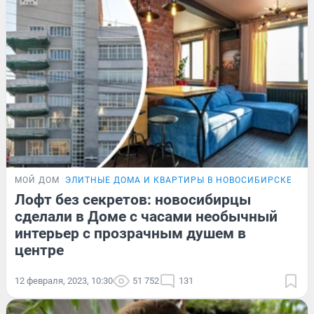
МОЙ ДОМ
ЭЛИТНЫЕ ДОМА И КВАРТИРЫ В НОВОСИБИРСКЕ
ФО
Лофт без секретов: новосибирцы
сделали в Доме с часами необычный
интерьер с прозрачным душем в
центре
12 февраля, 2023, 10:30
51 752
131