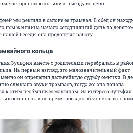
орые неторопливо катили к выезду из депо.
фией мы решили в салоне ее трамвая. В обед он наход
 на нем женщина начала сегодняшний день на девято
е нашей беседы она продолжит работу.
рамвайного кольца
етняя Зульфия вместе с родителями перебралась в райо
льца. На первый взгляд, это малозначительный факт
именно он определил дальнейшую судьбу омички. В де
нно слышала звуки трамваев, тогда же она начала
я к этим необычным машинам. Из интереса Зульфия
ких остановок и во время поездок объявляла их громк