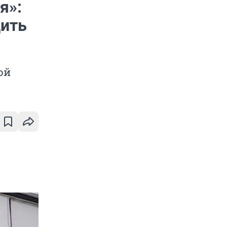
я»:
дить
ой