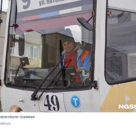
тересовали трамваи
фийчук