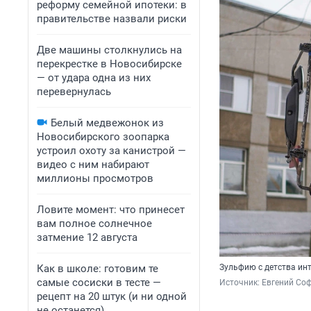
реформу семейной ипотеки: в
правительстве назвали риски
Две машины столкнулись на
перекрестке в Новосибирске
— от удара одна из них
перевернулась
Белый медвежонок из
Новосибирского зоопарка
устроил охоту за канистрой —
видео с ним набирают
миллионы просмотров
Ловите момент: что принесет
вам полное солнечное
затмение 12 августа
Как в школе: готовим те
Зульфию с детства ин
самые сосиски в тесте —
Источник: 
Евгений Со
рецепт на 20 штук (и ни одной
не останется)