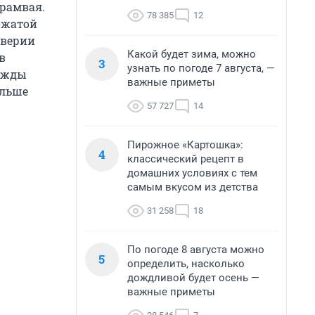
трамвая.
78 385
12
ожатой
дверии
Какой будет зима, можно
в
3
узнать по погоде 7 августа, —
нажды
важные приметы
ольше
57 727
14
Пирожное «Картошка»:
4
классический рецепт в
домашних условиях с тем
самым вкусом из детства
31 258
18
По погоде 8 августа можно
5
определить, насколько
дождливой будет осень —
важные приметы