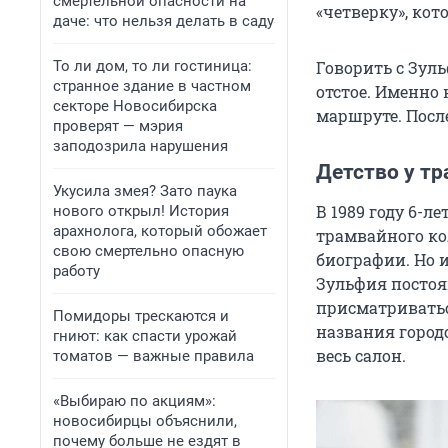
смертельной опасности на
«четверку», кот
даче: что нельзя делать в саду
То ли дом, то ли гостиница:
Говорить с Зуль
странное здание в частном
отстое. Именно
секторе Новосибирска
маршруте. Посл
проверят — мэрия
заподозрила нарушения
Детство у т
Укусила змея? Зато паука
В 1989 году 6-л
нового открыл! История
арахнолога, который обожает
трамвайного ко
свою смертельно опасную
биографии. Но 
работу
Зульфия постоя
присматриватьс
Помидоры трескаются и
названия городс
гниют: как спасти урожай
весь салон.
томатов — важные правила
«Выбираю по акциям»:
новосибирцы объяснили,
почему больше не ездят в