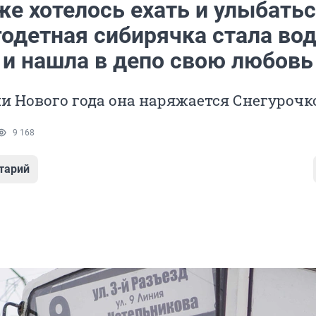
е хотелось ехать и улыбатьс
годетная сибирячка стала во
 и нашла в депо свою любовь
и Нового года она наряжается Снегурочк
9 168
тарий