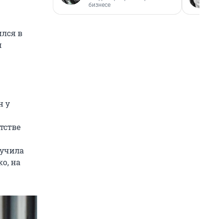
бизнесе
ился в
м
н у
тстве
 учила
о, на