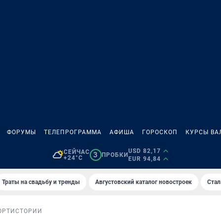
ФОРУМЫ
ТЕЛЕПРОГРАММА
АФИША
ГОРОСКОП
КУРСЫ ВА
USD 82,17
СЕЙЧАС
3
ПРОБКИ
+24°C
EUR 94,84
Траты на свадьбу и тренды
Августовский каталог новостроек
Стал
ОРТ
ИСТОРИИ