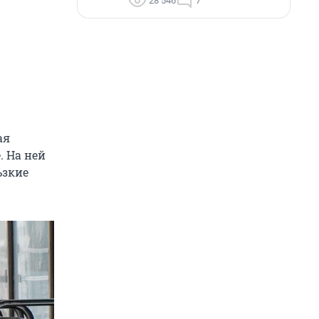
28 546
7
ая
. На ней
ьзкие