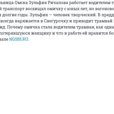
льница Омска Зульфия Ричапова работает водителем 
 транспорт восхищал омичку с юных лет, но вагонов
я долгие годы. Зульфия — человек творческий. В пред
 всегда наряжается в Снегурочку и приводит трамвай 
д. Почему омичка стала водителем трамвая, как од
потерявшуюся женщину и что в работе ей нравится б
риале
NGS55.RU
.