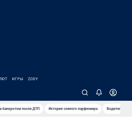
ЛЮТ
ИГРЫ
ZODY
а банкротом после ДТП
История слепого парфюмера
Водители пер