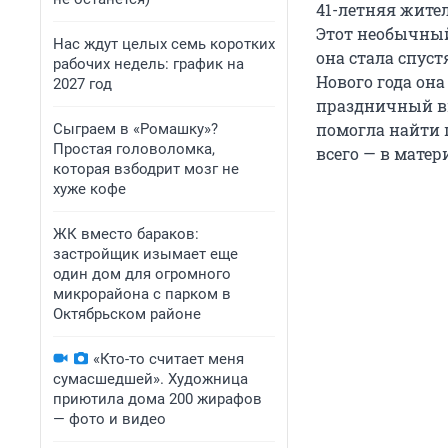
41-летняя жите
Этот необычный
Нас ждут целых семь коротких
она стала спуст
рабочих недель: график на
Нового года она
2027 год
праздничный ви
помогла найти 
Сыграем в «Ромашку»?
Простая головоломка,
всего — в мате
которая взбодрит мозг не
хуже кофе
ЖК вместо бараков:
застройщик изымает еще
один дом для огромного
микрорайона с парком в
Октябрьском районе
«Кто-то считает меня
сумасшедшей». Художница
приютила дома 200 жирафов
— фото и видео