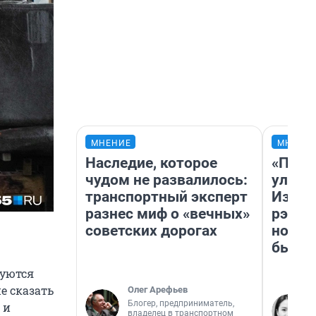
МНЕНИЕ
МНЕНИ
Наследие, которое
«Поче
чудом не развалилось:
улыба
транспортный эксперт
Извес
разнес миф о «вечных»
рэпер
советских дорогах
новос
было
руются
е сказать
Олег Арефьев
Блогер, предприниматель,
 и
владелец в транспортном