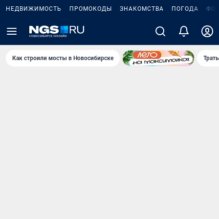
НЕДВИЖИМОСТЬ
ПРОМОКОДЫ
ЗНАКОМСТВА
ПОГОДА
ФО
Как строили мосты в Новосибирске
Траты