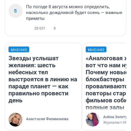
По погоде 8 августа можно определить,
5
насколько дождливой будет осень — важные
приметы
28 631
8
МНЕНИЕ
МНЕНИЕ
Звезды услышат
«Аналоговая ж
желания: шесть
вот что нам ну
небесных тел
Почему новые
выстроятся в линию на
блокбастеры
параде планет — как
проваливаются,
правильно провести
повторы стары
день
фильмов соби
полные залы
Алёна Золотух
Анастасия Филимонова
Журналист НГС