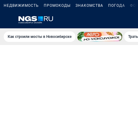
НЕДВИЖИМОСТЬ
ПРОМОКОДЫ
ЗНАКОМСТВА
ПОГОДА
ФО
Как строили мосты в Новосибирске
Траты