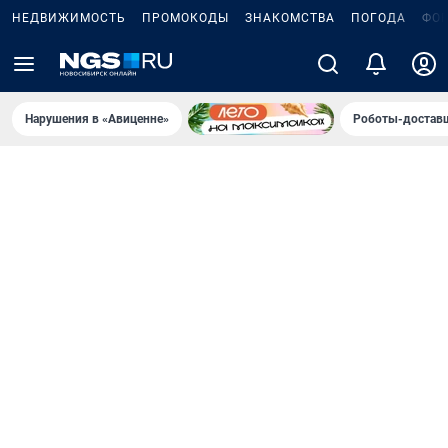
НЕДВИЖИМОСТЬ
ПРОМОКОДЫ
ЗНАКОМСТВА
ПОГОДА
ФО
Нарушения в «Авиценне»
Роботы-доставщ