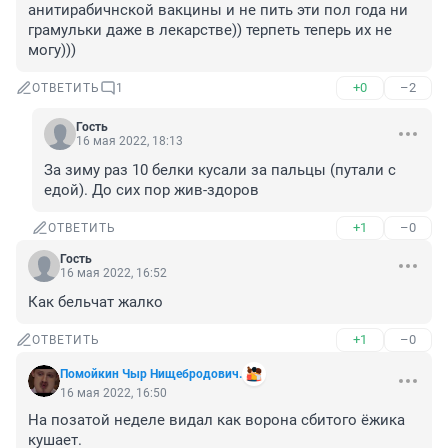
анитирабичнской вакцины и не пить эти пол года ни 
грамульки даже в лекарстве)) терпеть теперь их не 
могу)))
+0
–2
ОТВЕТИТЬ
1
Гость
16 мая 2022, 18:13
За зиму раз 10 белки кусали за пальцы (путали с 
едой). До сих пор жив-здоров
+1
–0
ОТВЕТИТЬ
Гость
16 мая 2022, 16:52
Как бельчат жалко
+1
–0
ОТВЕТИТЬ
Помойкин Чыр Нищебродович.
16 мая 2022, 16:50
На позатой неделе видал как ворона сбитого ёжика 
кушает. 
