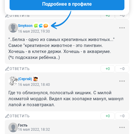
Подробнее в профиле
А псины загрызают таких милых малышей..(
+0
–0
ОТВЕТИТЬ
Smykson
16 мая 2022, 19:30
"..Белка - одно из самых креативных животных..."

Самое "креативное животное - это пингвин.

Хочешь - в клетке держи. Хочешь - в аквариуме.

(*с подсказки ребёнка..)
+0
–0
ОТВЕТИТЬ
(Сергей)
16 мая 2022, 18:40
Где то облизнулся, полосатый хищник. С милой 
лохматой мордой. Видел как зоопарке манул, махнул 
лапой и позавтракал.
+0
–0
ОТВЕТИТЬ
Гость
16 мая 2022, 18:32