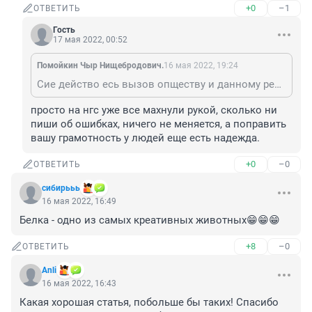
+0
–1
ОТВЕТИТЬ
Гость
17 мая 2022, 00:52
Помойкин Чыр Нищебродович.
16 мая 2022, 19:24
Сие действо есь вызов опществу и данному ресурсу в вопросах чистоты и грамотности русский языка... Када нгс лажает - никто не реагируваит, а када я - тута сразу вопросы, как и сейчас.
просто на нгс уже все махнули рукой, сколько ни 
пиши об ошибках, ничего не меняется, а поправить 
вашу грамотность у людей еще есть надежда.
+0
–0
ОТВЕТИТЬ
сибирььь
16 мая 2022, 16:49
Белка - одно из самых креативных животных😁😁😁
+8
–0
ОТВЕТИТЬ
Anli
16 мая 2022, 16:43
Какая хорошая статья, побольше бы таких! Спасибо 