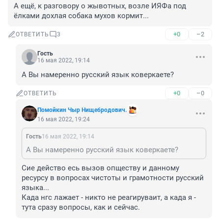
А ещё, к разговору о жывотных, возле ИЯФа под 
ёлками дохлая собака мухов кормит...
+0
–2
ОТВЕТИТЬ
3
Гость
16 мая 2022, 19:14
А Вы намеренно русский язык коверкаете?
+0
–0
ОТВЕТИТЬ
Помойкин Чыр Нищебродович.
16 мая 2022, 19:24
Гость
16 мая 2022, 19:14
А Вы намеренно русский язык коверкаете?
Сие действо есь вызов опществу и данному 
ресурсу в вопросах чистоты и грамотности русский 
языка...

Када нгс лажает - никто не реагируваит, а када я - 
тута сразу вопросы, как и сейчас.