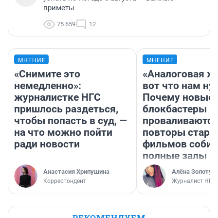
приметы
75 659
12
МНЕНИЕ
МНЕНИЕ
«Снимите это
«Аналоговая ж
немедленно»:
вот что нам ну
журналистке НГС
Почему новые
пришлось раздеться,
блокбастеры
чтобы попасть в суд, —
проваливаются,
на что можно пойти
повторы стары
ради новости
фильмов соби
полные залы
Анастасия Хрипушина
Алёна Золотух
Корреспондент
Журналист НГС
РЕКОМЕНДУЕМ