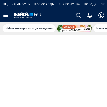
НЕДВИЖИМОСТЬ
ПРОМОКОДЫ
ЗНАКОМСТВА
ПОГОДА
ФО
«Майские» против подставщиков
Налог 