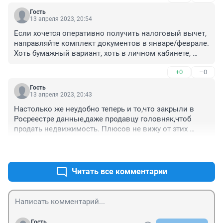
Гость
13 апреля 2023, 20:54
Если хочется оперативно получить налоговый вычет, 
направляйте комплект документов в январе/феврале. 
Хоть бумажный вариант, хоть в личном кабинете, 
тогда вам и оперативная камеральная проверка и 
+0
–0
быстрое перечисление средств.

Если позже подавать документы, то могут даже и все 
Гость
сроки пройти,а потом уже после нескольких звонков 
13 апреля 2023, 20:43
только зачешутся и одним днём проведут проверку и 
Настолько же неудобно теперь и то,что закрыли в 
перечисление.

Росреестре данные,даже продавцу головняк,чтоб 
В моих случая так было. 

продать недвижимость. Плюсов не вижу от этих 
нововведений
А ЕНС в личном кабинете ФНС так и не работает, на 
+0
–0
текущую дату. Хотя в феврале Президенту с докладом 
отрапортовали, что все запущено и успешно работает.
Читать все комментарии
Гость