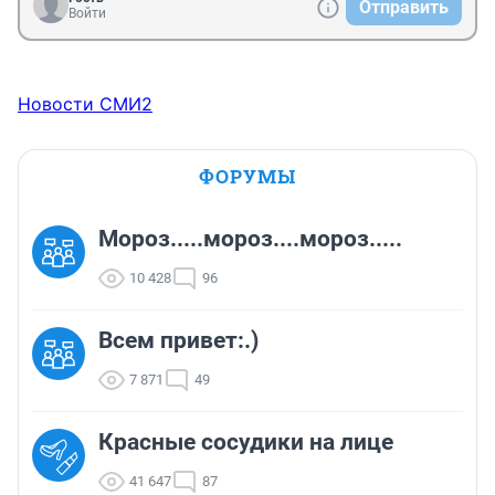
Отправить
Войти
Новости СМИ2
ФОРУМЫ
Мороз.....мороз....мороз.....
10 428
96
Всем привет:.)
7 871
49
Красные сосудики на лице
41 647
87