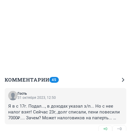
КОММЕНТАРИИ
45
Гость
31 октября 2023, 12:50
Я в с 17г. Подал..., в доходах указал з/п... Но с нее 
налог взят! Сейчас 23г, долг списали, пени повесили 
7000₽.... Зачем? Может налоговиков на паперть... 
Пускай там зарабатывают...
+0
–0