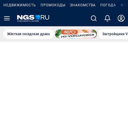
НЕДВИЖИМОСТЬ
ПРОМОКОДЫ
ЗНАКОМСТВА
ПОГОДА
ФО
Жёсткая соседская драка
Застройщики V