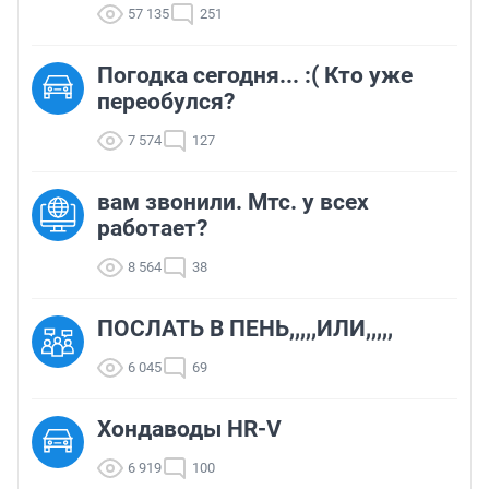
57 135
251
Погодка сегодня... :( Кто уже
переобулся?
7 574
127
вам звонили. Мтс. у всех
работает?
8 564
38
ПОСЛАТЬ В ПЕНЬ,,,,,ИЛИ,,,,,
6 045
69
Хондаводы HR-V
6 919
100