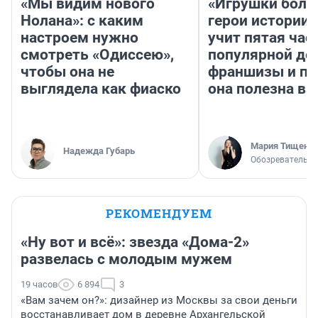
«Мы видим нового
«Игрушки боль
Нолана»: с каким
герои истории»
настроем нужно
учит пятая час
смотреть «Одиссею»,
популярной де
чтобы она не
франшизы и п
выглядела как фиаско
она полезна в
Мария Тищенк
Надежда Губарь
Обозреватель
РЕКОМЕНДУЕМ
«Ну вот и всё»: звезда «Дома-2»
развелась с молодым мужем
19 часов
6 894
3
«Вам зачем он?»: дизайнер из Москвы за свои деньги
восстанавливает дом в деревне Архангельской