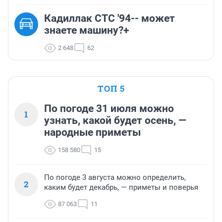
Кадиллак СТС '94-- может
знаете машину?+
2 648
62
ТОП 5
По погоде 31 июля можно
1
узнать, какой будет осень, —
народные приметы
158 580
15
По погоде 3 августа можно определить,
2
каким будет декабрь, — приметы и поверья
87 063
11