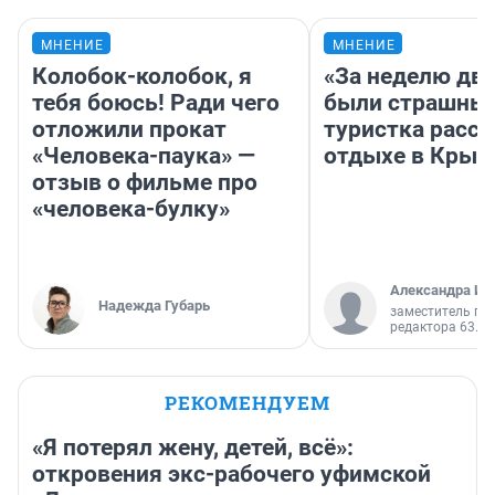
МНЕНИЕ
МНЕНИЕ
Колобок-колобок, я
«За неделю две
тебя боюсь! Ради чего
были страшные
отложили прокат
туристка расск
«Человека-паука» —
отдыхе в Крым
отзыв о фильме про
«человека-булку»
Александра Ис
Надежда Губарь
заместитель гл
редактора 63.RU
РЕКОМЕНДУЕМ
«Я потерял жену, детей, всё»:
откровения экс-рабочего уфимской