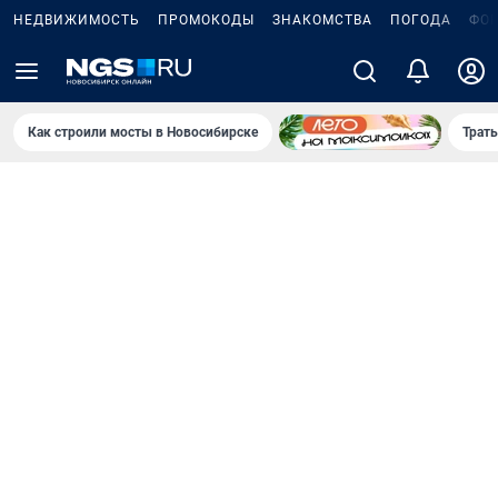
НЕДВИЖИМОСТЬ
ПРОМОКОДЫ
ЗНАКОМСТВА
ПОГОДА
ФО
Как строили мосты в Новосибирске
Траты