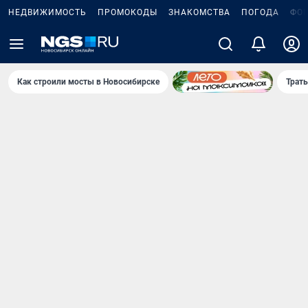
НЕДВИЖИМОСТЬ
ПРОМОКОДЫ
ЗНАКОМСТВА
ПОГОДА
ФО
Как строили мосты в Новосибирске
Траты