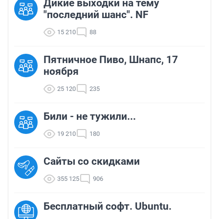
Дикие выходки на тему
"последний шанс". NF
15 210
88
Пятничное Пиво, Шнапс, 17
ноября
25 120
235
Били - не тужили...
19 210
180
Сайты со скидками
355 125
906
Бесплатный софт. Ubuntu.