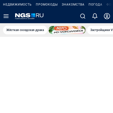
НЕДВИЖИМОСТЬ
ПРОМОКОДЫ
ЗНАКОМСТВА
ПОГОДА
ФО
Жёсткая соседская драка
Застройщики V