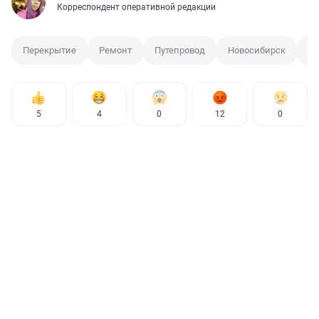
Корреспондент оперативной редакции
Перекрытие
Ремонт
Путепровод
Новосибирск
Пр
5
4
0
12
0