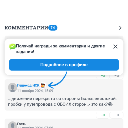
КОММЕНТАРИИ
74
Гость
11 ноября 2024, 23:18
Получай награды за комментарии и другие 
задания!
Автогенная вообще перекрыто с начало лета,все 
брошено не кто не работает.целая куча лица закрыта 
Подробнее в профиле
и всем пофиг.в какой стране живем не пойму.
+0
–0
Пешеход НСК
11 ноября 2024, 15:09
...движение перекрыто со стороны Большевистской, 
пробки у путепровода с ОБОИХ сторон..- это как?😂
+0
–0
Гость