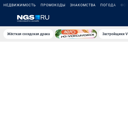
НЕДВИЖИМОСТЬ
ПРОМОКОДЫ
ЗНАКОМСТВА
ПОГОДА
ФО
Жёсткая соседская драка
Застройщики V