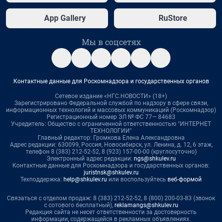
App Gallery
RuStore
Мы в соцсетях
Контактные данные для Роскомнадзора и государственных органов
Сетевое издание «НГС.НОВОСТИ» (18+)
Зарегистрировано Федеральной службой по надзору в сфере связи,
информационных технологий и массовых коммуникаций (Роскомнадзор)
Регистрационный номер ЭЛ № ФС 77— 84683
Учредитель: Общество с ограниченной ответственностью "ИНТЕРНЕТ
ТЕХНОЛОГИИ"
Главный редактор: Громкова Елена Александровна
Адрес редакции: 630099, Россия, Новосибирск, ул. Ленина, д. 12, 6 этаж,
телефон 8 (383) 212-52-52, 8 (923) 157-00-00 (круглосуточно)
Электронный адрес редакции:
ngs@shkulev.ru
Контактные данные для Роскомнадзора и государственных органов:
juristnsk@shkulev.ru
Техподдержка:
help@shkulev.ru
или воспользуйтесь
веб-формой
Связаться с отделом продаж: 8 (383) 212-52-52, 8 (800) 200-03-83 (звонок
с сотового бесплатный),
reklamangs@shkulev.ru
Редакция сайта не несет ответственности за достоверность
информации, содержащейся в рекламных объявлениях.