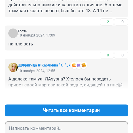
действительно низкие и качество отличное. А о теме 
трамвая сказать нечего, был бы это 13. А 14 не 
пользуюсь.
+2
–0
Гость
10 ноября 2024, 17:09
на пле вать
+0
–0
❤️‍🔥Фригида ❀ Карловна ﾟ☾ ﾟ｡⋆
10 ноября 2024, 12:55
А далёко там ул. ЛАзурна? Хтелося бы передать 
привет своей маргазинской родне, сидящей на пне🤗
+1
–1
Читать все комментарии