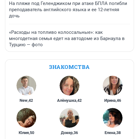
На пляже под Геленджиком при атаке БПЛА погибли
преподаватель английского языка и ее 12-летняя
дочь
«Расходы на топливо колоссальные»: как
многодетная семья едет на автодоме из Барнаула в
Турцию — фото
ЗНАКОМСТВА
New
,
42
Алёнушка
,
42
Ирина
,
46
Юлия
,
50
Докер
,
36
Елена
,
38