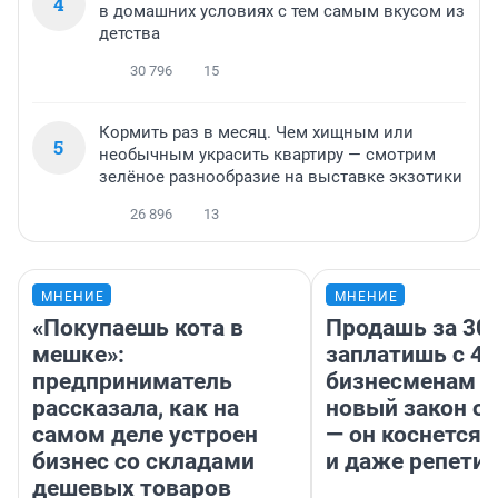
4
в домашних условиях с тем самым вкусом из
детства
30 796
15
Кормить раз в месяц. Чем хищным или
5
необычным украсить квартиру — смотрим
зелёное разнообразие на выставке экзотики
26 896
13
МНЕНИЕ
МНЕНИЕ
«Покупаешь кота в
Продашь за 300
мешке»:
заплатишь с 40
предприниматель
бизнесменам г
рассказала, как на
новый закон о 
самом деле устроен
— он коснется 
бизнес со складами
и даже репети
дешевых товаров