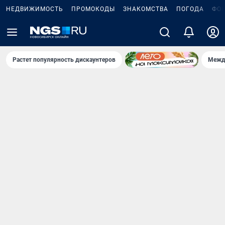
НЕДВИЖИМОСТЬ
ПРОМОКОДЫ
ЗНАКОМСТВА
ПОГОДА
ФО
Растет популярность дискаунтеров
Межд