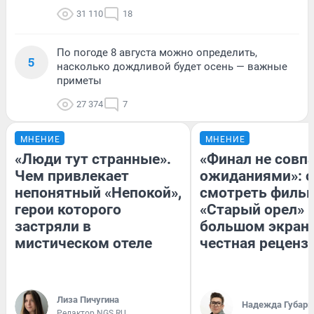
31 110
18
По погоде 8 августа можно определить,
5
насколько дождливой будет осень — важные
приметы
27 374
7
МНЕНИЕ
МНЕНИЕ
«Люди тут странные».
«Финал не совпа
Чем привлекает
ожиданиями»: с
непонятный «Непокой»,
смотреть филь
герои которого
«Старый орел» 
застряли в
большом экран
мистическом отеле
честная реценз
Лиза Пичугина
Надежда Губарь
Редактор NGS.RU