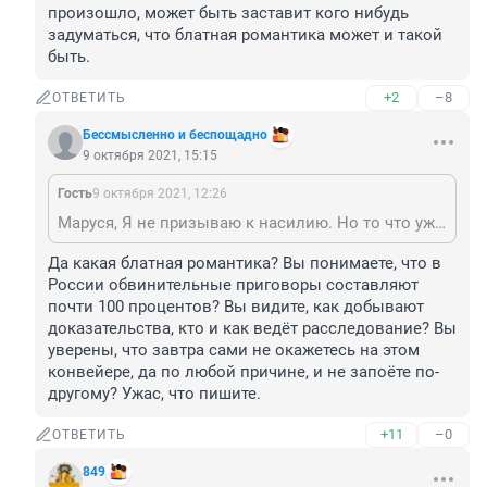
произошло, может быть заставит кого нибудь 
задуматься, что блатная романтика может и такой 
быть.
+2
–8
ОТВЕТИТЬ
Бессмысленно и беспощадно
9 октября 2021, 15:15
Гость
9 октября 2021, 12:26
Маруся, Я не призываю к насилию. Но то что уже произошло, может быть заставит кого нибудь задуматься, что блатная романтика может и такой быть.
Да какая блатная романтика? Вы понимаете, что в 
России обвинительные приговоры составляют 
почти 100 процентов? Вы видите, как добывают 
доказательства, кто и как ведёт расследование? Вы 
уверены, что завтра сами не окажетесь на этом 
конвейере, да по любой причине, и не запоёте по-
другому? Ужас, что пишите.
+11
–0
ОТВЕТИТЬ
849