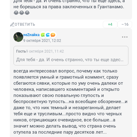
Для тебя - да. И очень странно, что ты еще здесь, а 
не борешься за права заключенных в Гуантанамо.
😂😂😂
+4
–16
ОТВЕТИТЬ
неZнайка
9 октября 2021, 12:02
Гость
9 октября 2021, 11:42
Для тебя - да. И очень странно, что ты еще здесь, а не борешься за права заключенных в Гуантанамо.😂😂😂
всегда интересовал вопрос, почему как только 
появляется умный и грамотный коммент, сразу 
сбегаются сявки, которые по уму очень далеки от 
человека, написавшего комментарий и открыто 
показывают свою повальную глупость и 
беспросветную тупость...на всеобщее обозрение...и 
даже то, что ник темный и незареганный, делает 
тебя еще и трусливым...просто видно что черных 
ников, отрицающих очевидное, все больше...а 
значит можно делать вывод, что страна очень 
отупела за последние пару десятков лет...