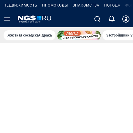
НЕДВИЖИМОСТЬ
ПРОМОКОДЫ
ЗНАКОМСТВА
ПОГОДА
ФО
Жёсткая соседская драка
Застройщики V