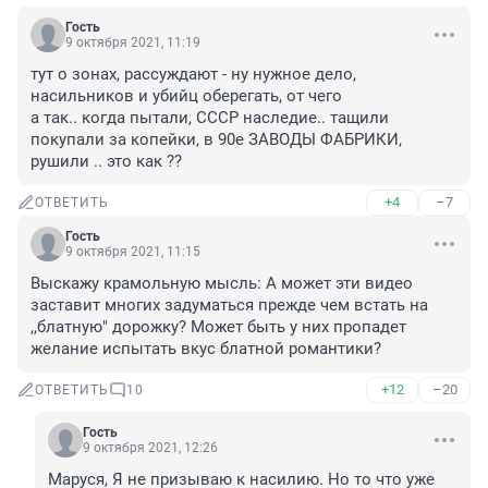
Гость
9 октября 2021, 11:19
тут о зонах, рассуждают - ну нужное дело, 
насильников и убийц оберегать, от чего

а так.. когда пытали, СССР наследие.. тащили 
покупали за копейки, в 90е ЗАВОДЫ ФАБРИКИ, 
рушили .. это как ??
+4
–7
ОТВЕТИТЬ
Гость
9 октября 2021, 11:15
Выскажу крамольную мысль: А может эти видео 
заставит многих задуматься прежде чем встать на 
,,блатную" дорожку? Может быть у них пропадет 
желание испытать вкус блатной романтики?
+12
–20
ОТВЕТИТЬ
10
Гость
9 октября 2021, 12:26
Маруся, Я не призываю к насилию. Но то что уже 