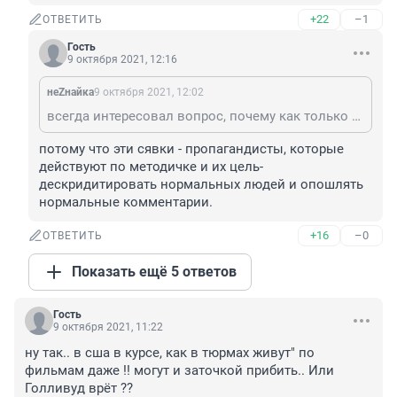
+22
–1
ОТВЕТИТЬ
Гость
9 октября 2021, 12:16
неZнайка
9 октября 2021, 12:02
всегда интересовал вопрос, почему как только появляется умный и грамотный коммент, сразу сбегаются сявки, которые по уму очень далеки от человека, написавшего комментарий и открыто показывают свою повальную глупость и беспросветную тупость...на всеобщее обозрение...и даже то, что ник темный и незареганный, делает тебя еще и трусливым...просто видно что черных ников, отрицающих очевидное, все больше...а значит можно делать вывод, что страна очень отупела за последние пару десятков лет...
потому что эти сявки - пропагандисты, которые 
действуют по методичке и их цель-
дескридитировать нормальных людей и опошлять 
нормальные комментарии.
+16
–0
ОТВЕТИТЬ
Показать ещё 5 ответов
Гость
9 октября 2021, 11:22
ну так.. в сша в курсе, как в тюрмах живут" по 
фильмам даже !! могут и заточкой прибить.. Или 
Голливуд врёт ??