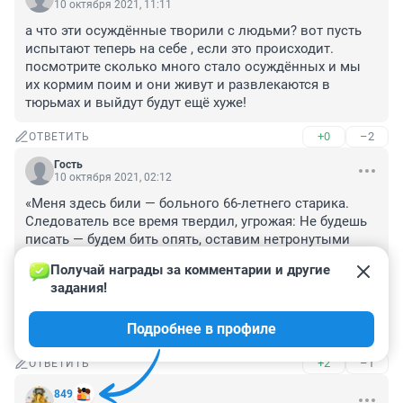
10 октября 2021, 11:11
а что эти осуждённые творили с людьми? вот пусть 
испытают теперь на себе , если это происходит. 
посмотрите сколько много стало осуждённых и мы 
их кормим поим и они живут и развлекаются в 
тюрьмах и выйдут будут ещё хуже!
+0
–2
ОТВЕТИТЬ
Гость
10 октября 2021, 02:12
«Меня здесь били — больного 66-летнего старика. 
Следователь все время твердил, угрожая: Не будешь 
писать — будем бить опять, оставим нетронутыми 
голову и правую руку, остальное превратим в кусок 
Получай награды за комментарии и другие 
бесформенного окровавленного тела». Всеволод 
задания!
Мейрхольд

Подробнее в профиле
Саратовский ФСИН образца 1940 года. Деды пытали.
+2
–1
ОТВЕТИТЬ
849