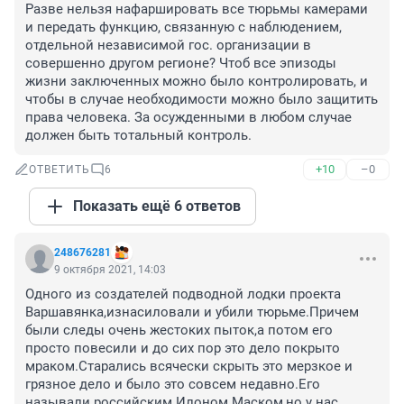
Разве нельзя нафаршировать все тюрьмы камерами 
и передать функцию, связанную с наблюдением, 
отдельной независимой гос. организации в 
совершенно другом регионе? Чтоб все эпизоды 
жизни заключенных можно было контролировать, и 
чтобы в случае необходимости можно было защитить 
права человека. За осужденными в любом случае 
должен быть тотальный контроль.
+10
–0
ОТВЕТИТЬ
6
Показать ещё 6 ответов
248676281
9 октября 2021, 14:03
Одного из создателей подводной лодки проекта 
Варшавянка,изнасиловали и убили тюрьме.Причем 
были следы очень жестоких пыток,а потом его 
просто повесили и до сих пор это дело покрыто 
мраком.Старались всячески скрыть это мерзкое и 
грязное дело и было это совсем недавно.Его 
называли российским Илоном Маском,но у нас 