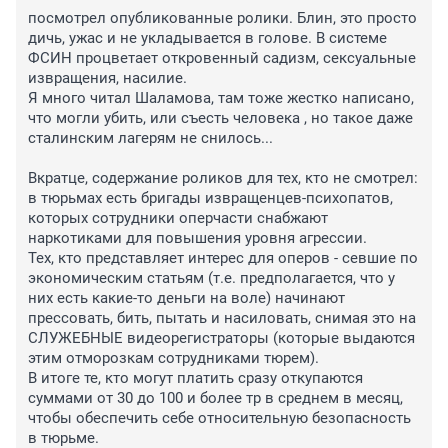
посмотрел опубликованные ролики. Блин, это просто 
дичь, ужас и не укладывается в голове. В системе 
ФСИН процветает откровенный садизм, сексуальные 
извращения, насилие. 

Я много читал Шаламова, там тоже жестко написано, 
что могли убить, или съесть человека , но такое даже 
сталинским лагерям не снилось...

Вкратце, содержание роликов для тех, кто не смотрел: 
в тюрьмах есть бригады извращенцев-психопатов, 
которых сотрудники оперчасти снабжают 
наркотиками для повышения уровня агрессии.

Тех, кто представляет интерес для оперов - севшие по 
экономическим статьям (т.е. предполагается, что у 
них есть какие-то деньги на воле) начинают 
прессовать, бить, пытать и насиловать, снимая это на 
СЛУЖЕБНЫЕ видеорегистраторы (которые выдаются 
этим отморозкам сотрудниками тюрем).

В итоге те, кто могут платить сразу откупаются 
суммами от 30 до 100 и более тр в среднем в месяц, 
чтобы обеспечить себе относительную безопасность 
в тюрьме.
