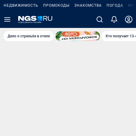
НЕДВИЖИМОСТЬ
ПРОМОКОДЫ
ЗНАКОМСТВА
ПОГОДА
ФО
Дело о стрельбе в отеле
Кто получает 13-