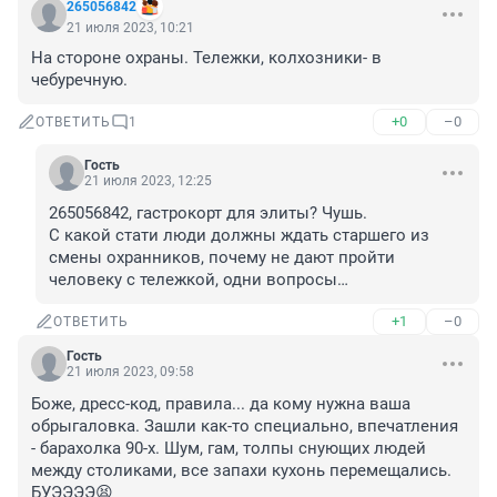
265056842
21 июля 2023, 10:21
На стороне охраны. Тележки, колхозники- в 
чебуречную.
+0
–0
ОТВЕТИТЬ
1
Гость
21 июля 2023, 12:25
265056842, гастрокорт для элиты? Чушь. 

С какой стати люди должны ждать старшего из 
смены охранников, почему не дают пройти 
человеку с тележкой, одни вопросы…
+1
–0
ОТВЕТИТЬ
Гость
21 июля 2023, 09:58
Боже, дресс-код, правила... да кому нужна ваша 
обрыгаловка. Зашли как-то специально, впечатления 
- барахолка 90-х. Шум, гам, толпы снующих людей 
между столиками, все запахи кухонь перемещались. 
БУЭЭЭЭ😫