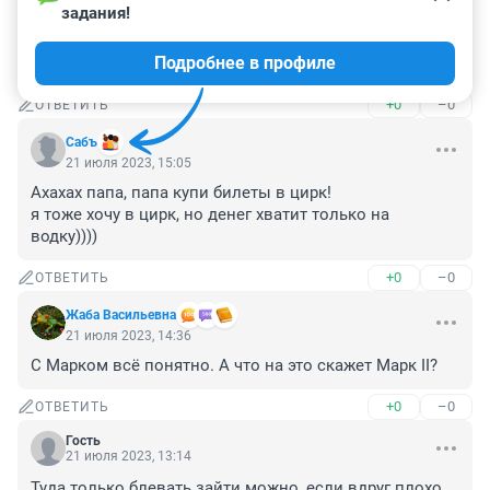
задания!
пожарной безопасности? Всё перекрыто как будто 
специально для создания экстремальных ситуаций! 
Подробнее в профиле
Позор городскому начальству!
+0
–0
ОТВЕТИТЬ
Сабъ
21 июля 2023, 15:05
Ахахах папа, папа купи билеты в цирк!

я тоже хочу в цирк, но денег хватит только на 
водку))))
+0
–0
ОТВЕТИТЬ
Жаба Васильевна
21 июля 2023, 14:36
С Марком всё понятно. А что на это скажет Марк II?
+0
–0
ОТВЕТИТЬ
Гость
21 июля 2023, 13:14
Туда только блевать зайти можно, если вдруг плохо 