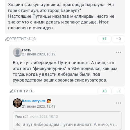
Хозяин физкультурник из пригорода Барнаула. "На 
горе стоит аул, это город Барнаул?"

Настоящие Путинцы нахапав миллиарды, часто не 
знают что с ними делать и хапают дальше. Итог 
плачевен и очевиден.
+1
–0
ОТВЕТИТЬ
3
Гость
21 июля 2023, 10:12
Во, и тут либероидам Путин виноват. А ничо, что 
этот этот "физкультурник" в 90-е поднялся, как раз 
тогда, когда у власти либералы были, под 
руководством ваших заокеанских кураторов.
+0
–1
ОТВЕТИТЬ
Кошь летучая
21 июля 2023, 12:43
Гость
21 июля 2023, 10:12
Во, и тут либероидам Путин виноват. А ничо, что этот этот "физкультурник" в 90-е поднялся, как раз тогда, когда у власти либералы были, под руководством ваших заокеанских кураторов.