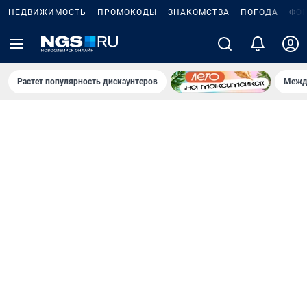
НЕДВИЖИМОСТЬ
ПРОМОКОДЫ
ЗНАКОМСТВА
ПОГОДА
ФО
Растет популярность дискаунтеров
Межд