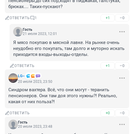
пенсионеры,до сих пор,ходят в пиджаках, галстуках, 
брюках.... Таких-пускают?
+1
–0
ОТВЕТИТЬ
1
Гость
21 июля 2023, 12:01
Я мясо покупаю в мясной лавке. На рынке очень 
неудобно его покупать, там долго и муторно искать 
приходится входы-выходы-отделы.
+1
–0
ОТВЕТИТЬ
LG~
20 июля 2023, 23:50
Синдром вахтера. Всё, что они могут - теранить 
пенсионеров. Они там доя этого нужны?! Реально, 
какая от них польза?!
+0
–0
ОТВЕТИТЬ
Гость
20 июля 2023, 23:48