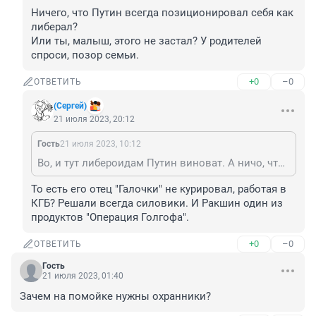
Ничего, что Путин всегда позиционировал себя как 
либерал?

Или ты, малыш, этого не застал? У родителей 
спроси, позор семьи.
+0
–0
ОТВЕТИТЬ
(Сергей)
21 июля 2023, 20:12
Гость
21 июля 2023, 10:12
Во, и тут либероидам Путин виноват. А ничо, что этот этот "физкультурник" в 90-е поднялся, как раз тогда, когда у власти либералы были, под руководством ваших заокеанских кураторов.
То есть его отец "Галочки" не курировал, работая в 
КГБ? Решали всегда силовики. И Ракшин один из 
продуктов "Операция Голгофа".
+0
–0
ОТВЕТИТЬ
Гость
21 июля 2023, 01:40
Зачем на помойке нужны охранники?