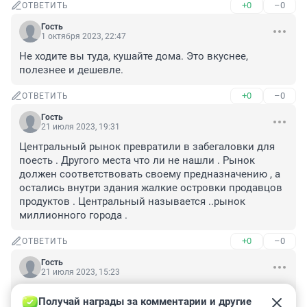
+0
–0
ОТВЕТИТЬ
Гость
1 октября 2023, 22:47
Не ходите вы туда, кушайте дома. Это вкуснее, 
полезнее и дешевле.
+0
–0
ОТВЕТИТЬ
Гость
21 июля 2023, 19:31
Центральный рынок превратили в забегаловки для 
поесть . Другого места что ли не нашли . Рынок 
должен соответствовать своему предназначению , а 
остались внутри здания жалкие островки продавцов 
продуктов . Центральный называется ..рынок 
миллионного города .
+0
–0
ОТВЕТИТЬ
Гость
21 июля 2023, 15:23
Не могу понять: МЧС считает все эти лабиринты 
Получай награды за комментарии и другие 
Минотавра на рынке нормальным с точки зрения 