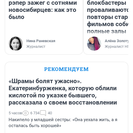
рэпер зажег с сотнями
блокбастеры
новосибирцев: как это
проваливаются,
было
повторы стары
фильмов соби
полные залы
Нина Раневская
Алёна Золотух
Журналист
Журналист НГС
РЕКОМЕНДУЕМ
«Шрамы болят ужасно».
Екатеринбурженка, которую облили
кислотой по указке бывшего,
рассказала о своем восстановлении
5 часов
6 734
40
Накипело у младшей сестры: «Она уехала жить, а я
осталась быть хорошей»