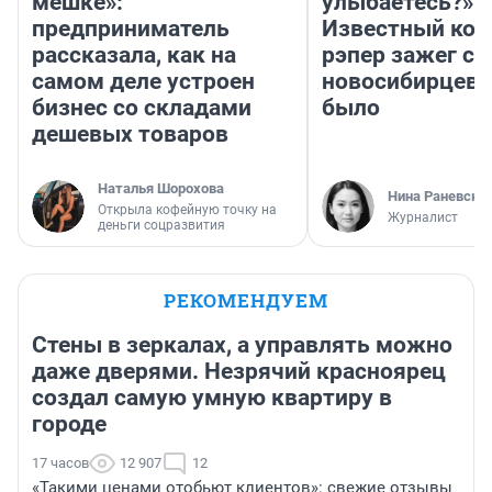
мешке»:
улыбаетесь?»
предприниматель
Известный кор
рассказала, как на
рэпер зажег с 
самом деле устроен
новосибирцев: 
бизнес со складами
было
дешевых товаров
Наталья Шорохова
Нина Раневска
Открыла кофейную точку на
Журналист
деньги соцразвития
РЕКОМЕНДУЕМ
Стены в зеркалах, а управлять можно
даже дверями. Незрячий красноярец
создал самую умную квартиру в
городе
17 часов
12 907
12
«Такими ценами отобьют клиентов»: свежие отзывы