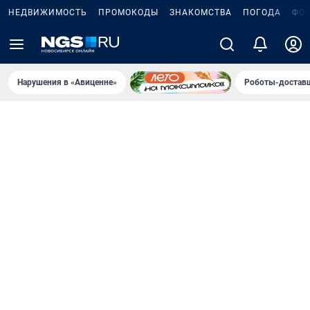
НЕДВИЖИМОСТЬ
ПРОМОКОДЫ
ЗНАКОМСТВА
ПОГОДА
ФО
Нарушения в «Авиценне»
Роботы-доставщ