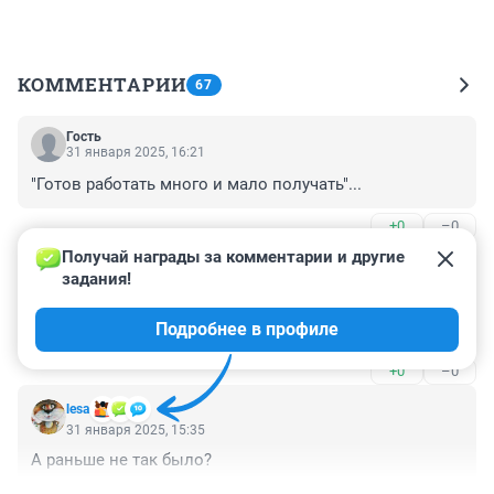
КОММЕНТАРИИ
67
Гость
31 января 2025, 16:21
"Готов работать много и мало получать"...
+0
–0
Получай награды за комментарии и другие 
Гость
31 января 2025, 15:39
задания!
Чем хуже, тем лучше!

Подробнее в профиле
Больше движухи!
+0
–0
lesa
31 января 2025, 15:35
А раньше не так было?