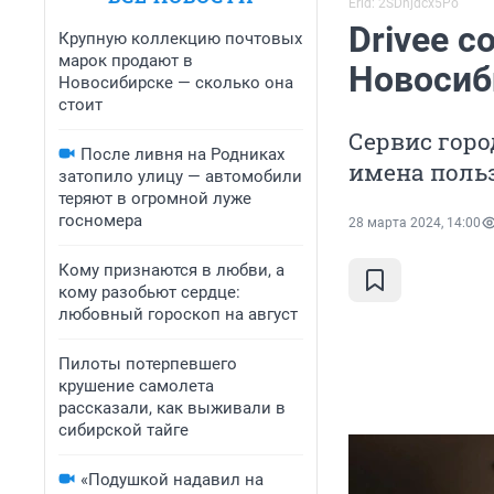
Erid: 2SDnjdcx5Po
Drivee с
Крупную коллекцию почтовых
марок продают в
Новосиб
Новосибирске — сколько она
стоит
Сервис гор
После ливня на Родниках
имена польз
затопило улицу — автомобили
теряют в огромной луже
госномера
28 марта 2024, 14:00
Кому признаются в любви, а
кому разобьют сердце:
любовный гороскоп на август
Пилоты потерпевшего
крушение самолета
рассказали, как выживали в
сибирской тайге
«Подушкой надавил на