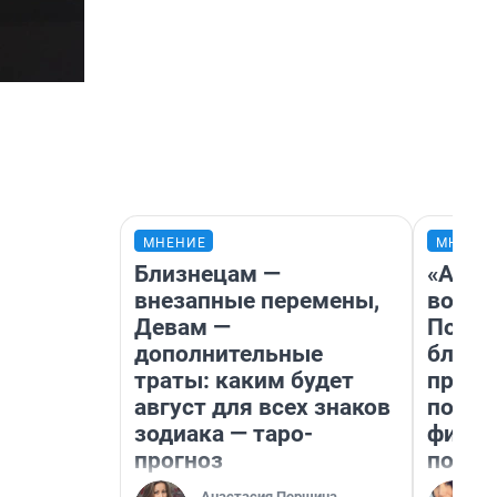
МНЕНИЕ
МНЕНИ
Близнецам —
«Анал
внезапные перемены,
вот ч
Девам —
Почем
дополнительные
блокб
траты: каким будет
прова
август для всех знаков
повто
зодиака — таро-
фильм
прогноз
полны
Анастасия Першина