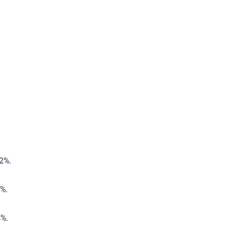
2%.
%.
%.