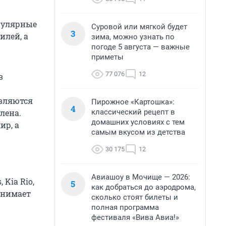
опулярные
Суровой или мягкой будет
3
илей, а
зима, можно узнать по
погоде 5 августа — важные
приметы
77 076
12
в
вляются
Пирожное «Картошка»:
4
классический рецепт в
лена.
домашних условиях с тем
ир, а
самым вкусом из детства
30 175
12
Авиашоу в Мочище — 2026:
Kia Rio,
5
как добраться до аэродрома,
анимает
сколько стоят билеты и
полная программа
фестиваля «Вива Авиа!»