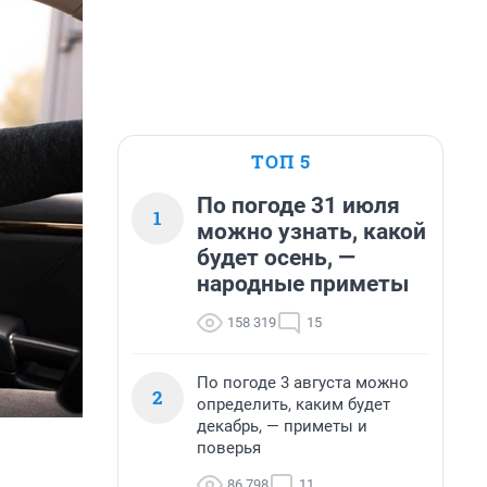
ТОП 5
По погоде 31 июля
1
можно узнать, какой
будет осень, —
народные приметы
158 319
15
По погоде 3 августа можно
2
определить, каким будет
декабрь, — приметы и
поверья
86 798
11