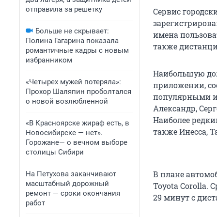
отправила за решетку
Сервис городск
зарегистрирова
Больше не скрывает:
имена пользова
Полина Гагарина показала
также дистанци
романтичные кадры с новым
избранником
Наибольшую дол
«Четырех мужей потеряла»:
приложении, с
Прохор Шаляпин проболтался
популярными и
о новой возлюбленной
Александр, Серг
Наиболее редки
«В Красноярске жираф есть, в
также Инесса, Т
Новосибирске — нет».
Горожане— о вечном выборе
столицы Сибири
В плане автомоб
На Петухова заканчивают
масштабный дорожный
Toyota Corolla.
ремонт — сроки окончания
29 минут с дист
работ