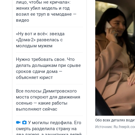
лицо, чтобы не кричала»:
жених убил модель и год
возил ее труп в чемодане —
видео
«Ну вот и всё»: звезда
«Дома-2» развелась с
молодым мужем
Нужно требовать свое. Что
делать дольщикам при срыве
сроков сдачи дома —
объясняет юрист
Все полосы Димитровского
моста откроют для движения
осенью — какие работы
выполняют сейчас
Обо всех деталях води
У могилы педофила. Его
Источник: 
Ru.freepik.c
смерть разделила страну на
два лагеря, а защитника детей