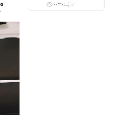
ов —
27 212
50
.