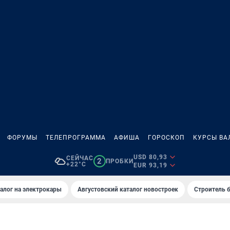
ФОРУМЫ
ТЕЛЕПРОГРАММА
АФИША
ГОРОСКОП
КУРСЫ ВА
USD 80,93
СЕЙЧАС
2
ПРОБКИ
+22°C
EUR 93,19
алог на электрокары
Августовский каталог новостроек
Строитель б