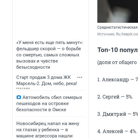
Среднестатистическая 
Источник: 
Ru.freepik.c
«У меня есть еще пять минут»:
фельдшер скорой — о борьбе
Топ-10 попу
со смертью, самых сложных
вызовах и чувстве
(доля от общег
безысходности
Старт продаж 3 дома ЖК
1. Александр — 7
Марсель-2. Дом, небо, река!
2. Сергей — 5%.
Автомобиль сбил семерых
пешеходов на островке
безопасности в Омске
3. Дмитрий — 5%
Новосибирец напал на жену
на глазах у ребенка — в
4. Алексей — 4%.
машине агрессора нашли