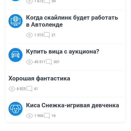
1 873
39
Когда скайлинк будет работать
в Автоленде
1 315
21
Купить вица с аукциона?
45 511
301
Хорошая фантастика
8 825
41
Киса Снежка-игривая девченка
1 966
16