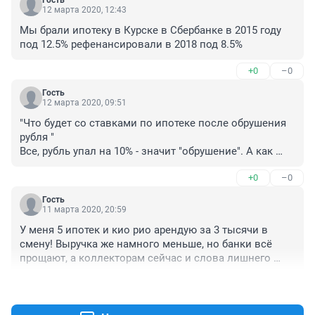
Гость
12 марта 2020, 12:43
Мы брали ипотеку в Курске в Сбербанке в 2015 году 
под 12.5% рефенансировали в 2018 под 8.5%
+0
–0
Гость
12 марта 2020, 09:51
"Что будет со ставками по ипотеке после обрушения 
рубля "

Все, рубль упал на 10% - значит "обрушение". А как 
тогда назвать то, что в 98-м бакс скаканул с 6 до 30 
+0
–0
руб?
Гость
11 марта 2020, 20:59
У меня 5 ипотек и кио рио арендую за 3 тысячи в 
смену! Выручка же намного меньше, но банки всё 
прощают, а коллекторам сейчас и слова лишнего 
сказать нельзя! Спасибо президенту и депутатам, мы 
+0
–0
счастливы!