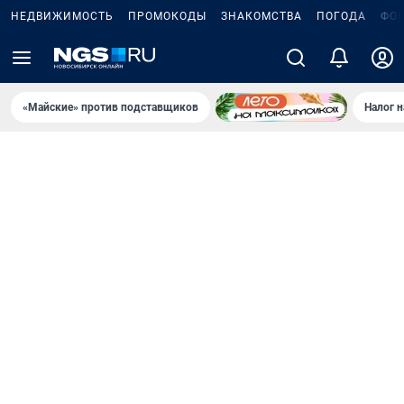
НЕДВИЖИМОСТЬ
ПРОМОКОДЫ
ЗНАКОМСТВА
ПОГОДА
ФО
«Майские» против подставщиков
Налог 