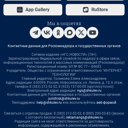
App Gallery
RuStore
Мы в соцсетях
Контактные данные для Роскомнадзора и государственных органов
Сетевое издание «НГС.НОВОСТИ» (18+)
Зарегистрировано Федеральной службой по надзору в сфере связи,
информационных технологий и массовых коммуникаций (Роскомнадзор)
Регистрационный номер ЭЛ № ФС 77— 84683
Учредитель: Общество с ограниченной ответственностью "ИНТЕРНЕТ
ТЕХНОЛОГИИ"
Главный редактор: Громкова Елена Александровна
Адрес редакции: 630099, Россия, Новосибирск, ул. Ленина, д. 12, 6 этаж,
телефон 8 (383) 212-52-52, 8 (923) 157-00-00 (круглосуточно)
Электронный адрес редакции:
ngs@shkulev.ru
Контактные данные для Роскомнадзора и государственных органов:
juristnsk@shkulev.ru
Техподдержка:
help@shkulev.ru
или воспользуйтесь
веб-формой
Связаться с отделом продаж: 8 (383) 212-52-52, 8 (800) 200-03-83 (звонок
с сотового бесплатный),
reklamangs@shkulev.ru
Редакция сайта не несет ответственности за достоверность
информации, содержащейся в рекламных объявлениях.