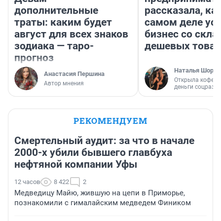
дополнительные
рассказала, как
траты: каким будет
самом деле ус
август для всех знаков
бизнес со скл
зодиака — таро-
дешевых това
прогноз
Наталья Шорох
Анастасия Першина
Открыла кофейн
Автор мнения
деньги соцразв
РЕКОМЕНДУЕМ
Смертельный аудит: за что в начале
2000-х убили бывшего главбуха
нефтяной компании Уфы
12 часов
8 422
2
Медведицу Майю, жившую на цепи в Приморье,
познакомили с гималайским медведем Фиником