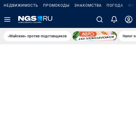
НЕДВИЖИМОСТЬ
ПРОМОКОДЫ
ЗНАКОМСТВА
ПОГОДА
ФО
«Майские» против подставщиков
Налог 