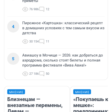
приметы
76 986
12
Пирожное «Картошка»: классический рецепт
4
в домашних условиях с тем самым вкусом из
детства
30 154
11
Авиашоу в Мочище — 2026: как добраться до
5
аэродрома, сколько стоят билеты и полная
программа фестиваля «Вива Авиа!»
27 186
50
МНЕНИЕ
МНЕНИЕ
Близнецам —
«Покупаешь ко
внезапные перемены,
мешке»:
Девам —
предпринимат