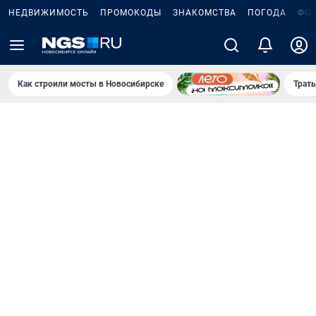
НЕДВИЖИМОСТЬ
ПРОМОКОДЫ
ЗНАКОМСТВА
ПОГОДА
ФО
Как строили мосты в Новосибирске
Траты