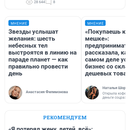
28 644
8
МНЕНИЕ
МНЕНИЕ
Звезды услышат
«Покупаешь ко
желания: шесть
мешке»:
небесных тел
предпринимат
выстроятся в линию на
рассказала, как
параде планет — как
самом деле ус
правильно провести
бизнес со скл
день
дешевых това
Наталья Шорох
Анастасия Филимонова
Открыла кофейн
деньги соцразв
РЕКОМЕНДУЕМ
«Я потерял жену, детей, всё»: