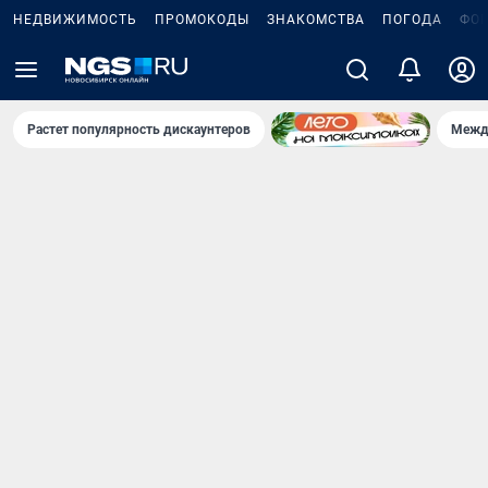
НЕДВИЖИМОСТЬ
ПРОМОКОДЫ
ЗНАКОМСТВА
ПОГОДА
ФО
Растет популярность дискаунтеров
Межд