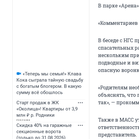
В парке «Арена»
«Комментариев 
В беседе с НГС
спасательных ра
нескольким при
подводные и ви
опасную воронк
«Теперь мы семья!» Клава
Кока сыграла тайную свадьбу
с богатым блогером. В какую
«Родителям нео
сумму всё обошлось
объяснять, что
так», — проком
Старт продаж в ЖК
«Околица»! Квартиры от 3,9
млн ₽ р. Родники
Также в МАСС ут
Скидка 40% на гаражные
ответственность
секционные ворота
представитель.
(только до 31.08.2026)