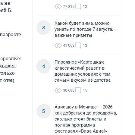
а не
77 812
12
ей Б.
Какой будет зима, можно
3
узнать по погоде 7 августа, —
возрасте
важные приметы
41 062
13
взрослых
Пирожное «Картошка»:
мывая,
4
классический рецепт в
только
домашних условиях с тем
т отец
самым вкусом из детства
30 686
15
Авиашоу в Мочище — 2026:
5
как добраться до аэродрома,
сколько стоят билеты и
полная программа
фестиваля «Вива Авиа!»