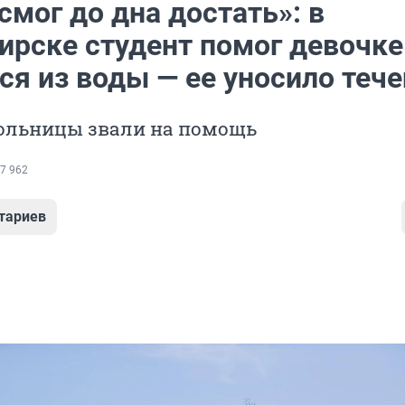
смог до дна достать»: в
ирске студент помог девочке
ся из воды — ее уносило теч
ольницы звали на помощь
7 962
тариев