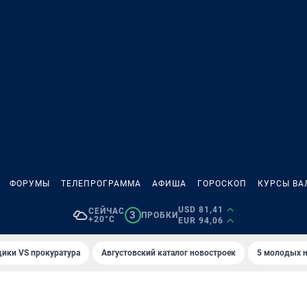
ФОРУМЫ
ТЕЛЕПРОГРАММА
АФИША
ГОРОСКОП
КУРСЫ ВА
USD 81,41
СЕЙЧАС
3
ПРОБКИ
+20°C
EUR 94,06
ики VS прокуратура
Августовский каталог новостроек
5 молодых н