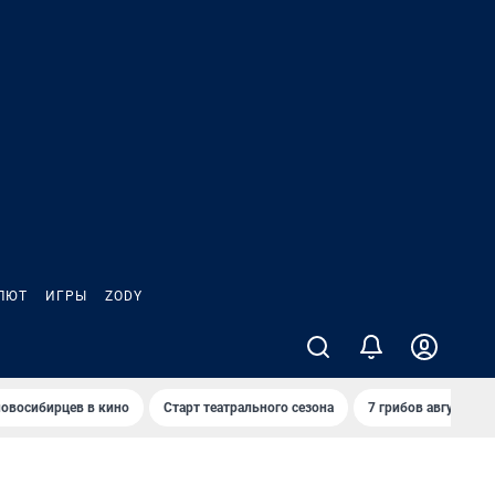
ЛЮТ
ИГРЫ
ZODY
овосибирцев в кино
Старт театрального сезона
7 грибов августа