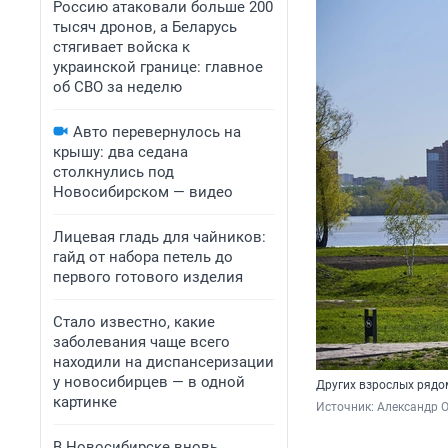
Россию атаковали больше 200
тысяч дронов, а Беларусь
стягивает войска к
украинской границе: главное
об СВО за неделю
Авто перевернулось на
крышу: два седана
столкнулись под
Новосибирском — видео
Лицевая гладь для чайников:
гайд от набора петель до
первого готового изделия
Стало известно, какие
заболевания чаще всего
находили на диспансеризации
у новосибирцев — в одной
Других взрослых рядо
картинке
Источник: 
Александр 
В Новосибирске вновь