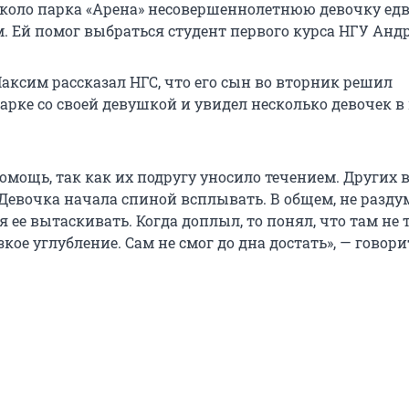
 около парка «Арена» несовершеннолетнюю девочку едв
. Ей помог выбраться студент первого курса НГУ Андр
аксим рассказал НГС, что его сын во вторник решил
арке со своей девушкой и увидел несколько девочек в 
омощь, так как их подругу уносило течением. Других 
 Девочка начала спиной всплывать. В общем, не разду
 ее вытаскивать. Когда доплыл, то понял, что там не 
зкое углубление. Сам не смог до дна достать», — говори