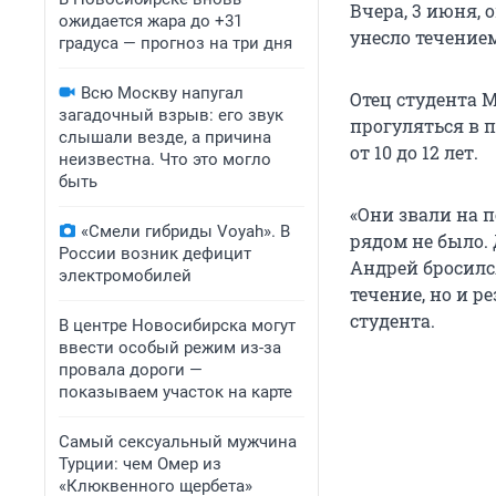
Вчера, 3 июня,
ожидается жара до +31
унесло течением
градуса — прогноз на три дня
Всю Москву напугал
Отец студента М
загадочный взрыв: его звук
прогуляться в п
слышали везде, а причина
от 10 до 12 лет.
неизвестна. Что это могло
быть
«Они звали на п
«Смели гибриды Voyah». В
рядом не было.
России возник дефицит
Андрей бросился
электромобилей
течение, но и ре
студента.
В центре Новосибирска могут
ввести особый режим из-за
провала дороги —
показываем участок на карте
Самый сексуальный мужчина
Турции: чем Омер из
«Клюквенного щербета»