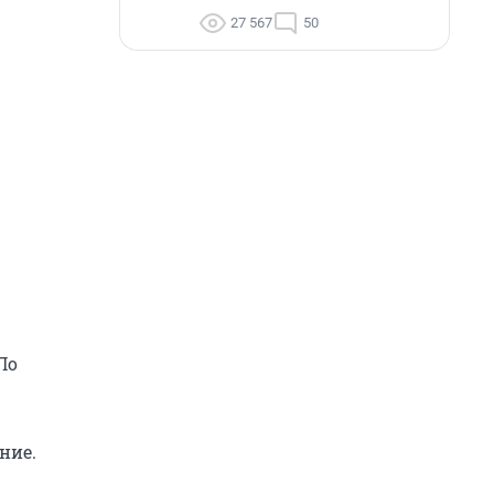
27 567
50
По
ние.