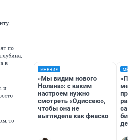
нту.
вят по
глубина,
а в
МНЕНИЕ
МНЕНИ
«Мы видим нового
«Поку
Нолана»: с каким
мешке
ы и
настроем нужно
предп
росто
смотреть «Одиссею»,
расска
чтобы она не
самом
выглядела как фиаско
бизне
ом, то
дешев