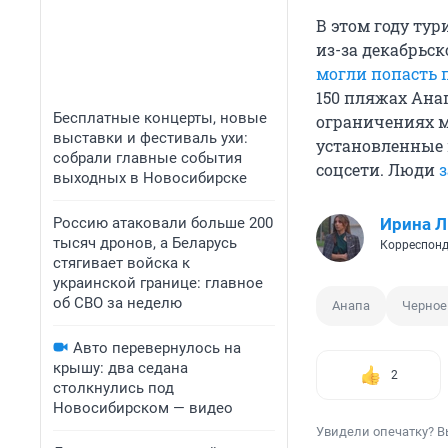
В этом году тур
из-за декабрьс
могли попасть 
150 пляжах Ана
Бесплатные концерты, новые
ограничениях м
выставки и фестиваль ухи:
установленные 
собрали главные события
соцсети. Люди
выходных в Новосибирске
Россию атаковали больше 200
Ирина 
тысяч дронов, а Беларусь
Корреспонд
стягивает войска к
украинской границе: главное
об СВО за неделю
Анапа
Черное
Авто перевернулось на
крышу: два седана
2
столкнулись под
Новосибирском — видео
Увидели опечатку? В