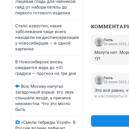
Лицевая гладь для чайников:
гайд от набора петель до
первого готового изделия
КОММЕНТАР
Стало известно, какие
заболевания чаще всего
находили на диспансеризации
Гость
у новосибирцев — в одной
26 июня 2025, 
картинке
Мазута нет. Мор
тут.
В Новосибирске вновь
ожидается жара до +31
градуса — прогноз на три дня
Гость
26 июня 2025, 
Всю Москву напугал
Это всё равно, 
загадочный взрыв: его звук
и наслаждаться. 
слышали везде, а причина
неизвестна. Что это могло
быть
«Смели гибриды Voyah». В
России возник дефицит