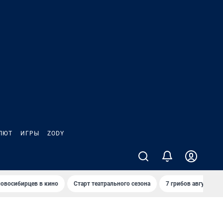
ЛЮТ
ИГРЫ
ZODY
овосибирцев в кино
Старт театрального сезона
7 грибов августа