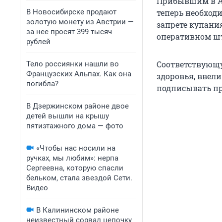
Прибывшим в Ан
В Новосибирске продают
теперь необход
золотую монету из Австрии —
запрете купани
за нее просят 399 тысяч
оперативном шта
рублей
Соответствующу
Тело россиянки нашли во
Французских Альпах. Как она
здоровья, ввел
погибла?
подписывать пр
В Дзержинском районе двое
детей вышли на крышу
пятиэтажного дома — фото
«Чтобы нас носили на
ручках, мы любим»: нерпа
Сергеевна, которую спасли
бельком, стала звездой Сети.
Видео
В Калининском районе
неизвестный сорвал цепочку