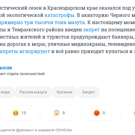
истический сезон в Краснодарском крае оказался под 
кой экологической
катастрофы
. В акваторию Черного 
примерно три тысячи тонн мазута
. К настоящему мом
пы и Темрюкского района введен
запрет
на посещение
естных жителей и туристов предупреждают баннеры,
на дорогах к морю, уличные медиаэкраны, телевидени
запреты игнорируют
и всё равно приходят купаться и 
Лысак
ент отдела происшествий
 море
Разлив мазута
Купание
Запрет
13
0
3
ыделите фрагмент и нажмите Ctrl+Enter