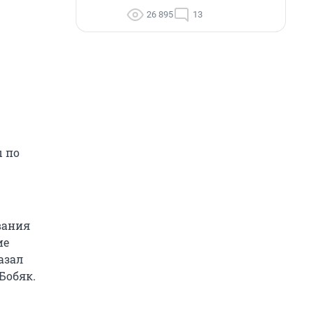
26 895
13
ы по
вания
ие
азал
Бобяк.