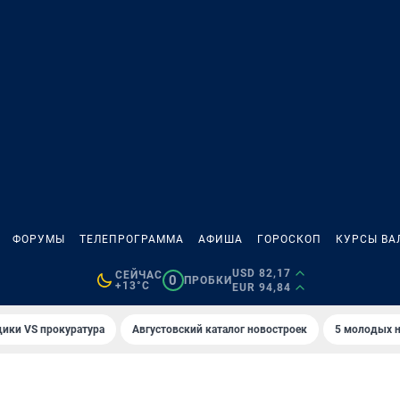
ФОРУМЫ
ТЕЛЕПРОГРАММА
АФИША
ГОРОСКОП
КУРСЫ ВА
USD 82,17
СЕЙЧАС
0
ПРОБКИ
+13°C
EUR 94,84
ики VS прокуратура
Августовский каталог новостроек
5 молодых н