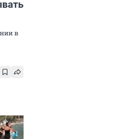
ывать
нии в