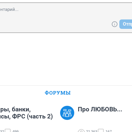
Отп
ФОРУМЫ
ры, банки,
Про ЛЮБОВЬ...
сы, ФРС (часть 2)
332
499
21 363
167