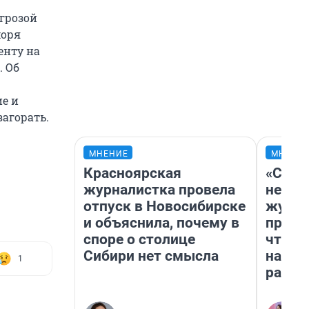
угрозой
моря
енту на
. Об
е и
загорать.
МНЕНИЕ
МНЕНИ
Красноярская
«Сним
журналистка провела
немед
отпуск в Новосибирске
журна
и объяснила, почему в
пришл
споре о столице
чтобы
Сибири нет смысла
на чт
1
ради 