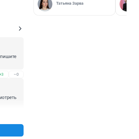
Татьяна Зарва
пишите 
+3
–0
отреть 
+3
–0