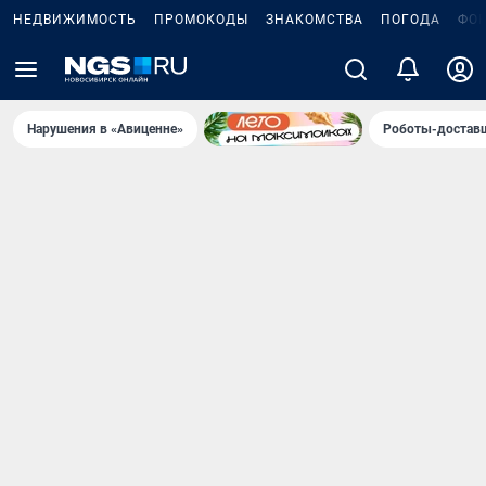
НЕДВИЖИМОСТЬ
ПРОМОКОДЫ
ЗНАКОМСТВА
ПОГОДА
ФО
Нарушения в «Авиценне»
Роботы-доставщ