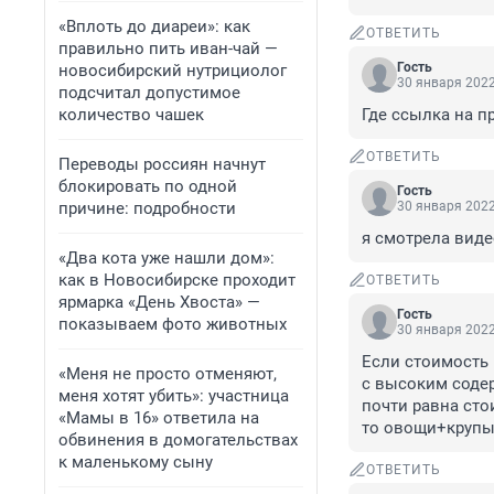
«Вплоть до диареи»: как
ОТВЕТИТЬ
правильно пить иван-чай —
Гость
новосибирский нутрициолог
30 января 2022
подсчитал допустимое
количество чашек
Где ссылка на п
ОТВЕТИТЬ
Переводы россиян начнут
блокировать по одной
Гость
причине: подробности
30 января 2022
я смотрела виде
«Два кота уже нашли дом»:
как в Новосибирске проходит
ОТВЕТИТЬ
ярмарка «День Хвоста» —
Гость
показываем фото животных
30 января 2022
Если стоимость 
«Меня не просто отменяют,
с высоким содер
меня хотят убить»: участница
почти равна сто
«Мамы в 16» ответила на
то овощи+круп
обвинения в домогательствах
к маленькому сыну
ОТВЕТИТЬ