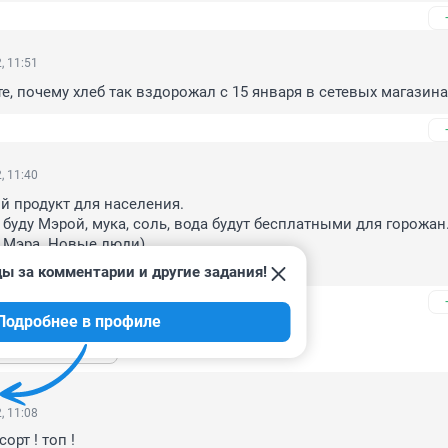
, 11:51
е, почему хлеб так вздорожал с 15 января в сетевых магазинах
, 11:40
й продукт для населения.

 буду Мэрой, мука, соль, вода будут бесплатными для горожан.
я Мэра. Новые люди)

 с этими словами сделала.
ы за комментарии и другие задания!
Подробнее в профиле
ь ещё 1 ответ
, 11:08
рт ! топ !