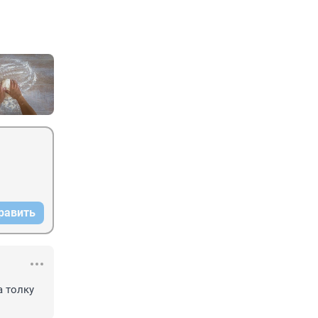
равить
 толку 