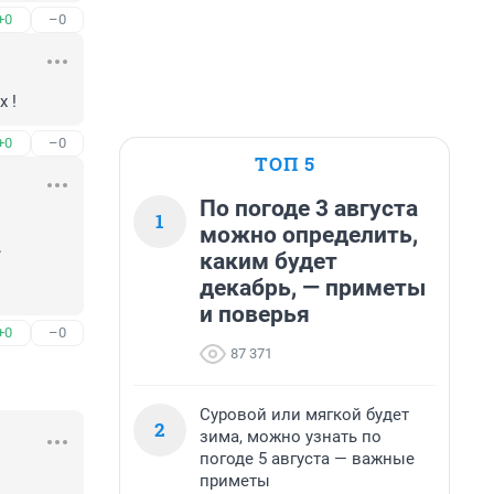
+0
–0
 !
+0
–0
ТОП 5
По погоде 3 августа
1
можно определить,


каким будет
декабрь, — приметы
и поверья
+0
–0
87 371
Суровой или мягкой будет
2
зима, можно узнать по
погоде 5 августа — важные
приметы