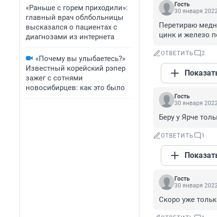
Гость
«Раньше с горем приходили»:
30 января 2022
главный врач облбольницы
Перетираю медны
высказался о пациентах с
цинк и железо п
диагнозами из интернета
ОТВЕТИТЬ
2
«Почему вы улыбаетесь?»
Известный корейский рэпер
Показат
зажег с сотнями
новосибирцев: как это было
Гость
30 января 2022
Беру у Ярче тол
ОТВЕТИТЬ
1
Показат
Гость
30 января 2022
Скоро уже только