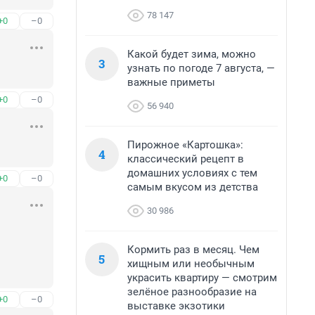
78 147
+0
–0
Какой будет зима, можно
3
узнать по погоде 7 августа, —
важные приметы
+0
–0
56 940
Пирожное «Картошка»:
4
классический рецепт в
домашних условиях с тем
+0
–0
самым вкусом из детства
30 986
Кормить раз в месяц. Чем
5
хищным или необычным
украсить квартиру — смотрим
зелёное разнообразие на
+0
–0
выставке экзотики