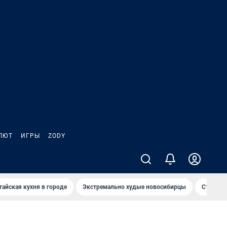
ЛЮТ
ИГРЫ
ZODY
тайская кухня в городе
Экстремально худые новосибирцы
Старт те