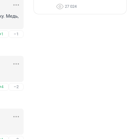
27 024
. Медь, 
+1
–1
+4
–2