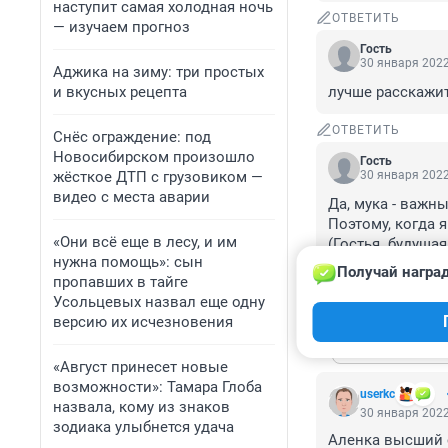
наступит самая холодная ночь
ОТВЕТИТЬ
— изучаем прогноз
Гость
30 января 2022
Аджика на зиму: три простых
и вкусных рецепта
лучше расскажит
ОТВЕТИТЬ
Снёс ограждение: под
Новосибирском произошло
Гость
жёсткое ДТП с грузовиком —
30 января 2022
видео с места аварии
Да, мука - важны
Поэтому, когда я
«Они всё еще в лесу, и им
(Гостья. будуща
нужна помощь»: сын
P.S. Скан статьи
Получай наград
пропавших в тайге
Усольцевых назвал еще одну
ОТВЕТИТЬ
1
версию их исчезновения
Показат
«Август принесет новые
возможности»: Тамара Глоба
userkc
назвала, кому из знаков
30 января 2022
зодиака улыбнется удача
Аленка высший со