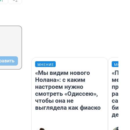
+1
–2
равить
МНЕНИЕ
МНЕНИ
«Мы видим нового
«Поку
Нолана»: с каким
мешке
настроем нужно
предп
смотреть «Одиссею»,
расска
чтобы она не
самом
выглядела как фиаско
бизне
дешев