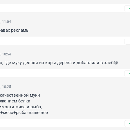
, 11:04
равах рекламы
, 10:54
о, где муку делали из коры дерева и добавляли в хлеб😆
, 10:25
качественной муки

жанием белка 

имости мяса и рыба,

ы+мясо+рыба=наше все