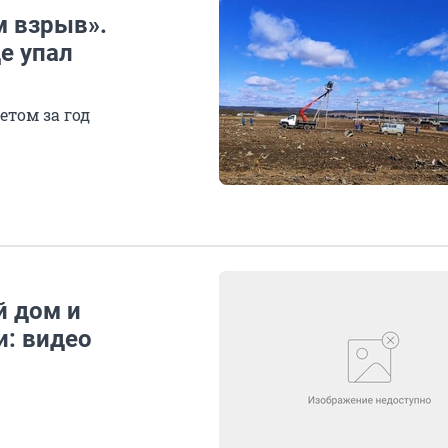
м взрыв».
е упал
етом за год
й дом и
и: видео