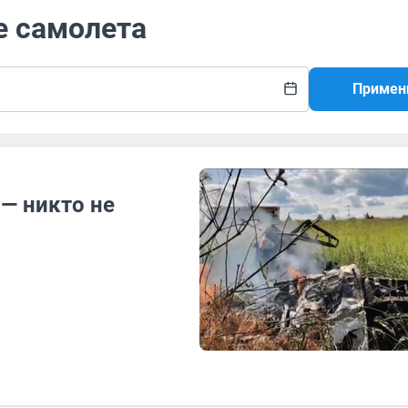
е самолета
Примен
 — никто не