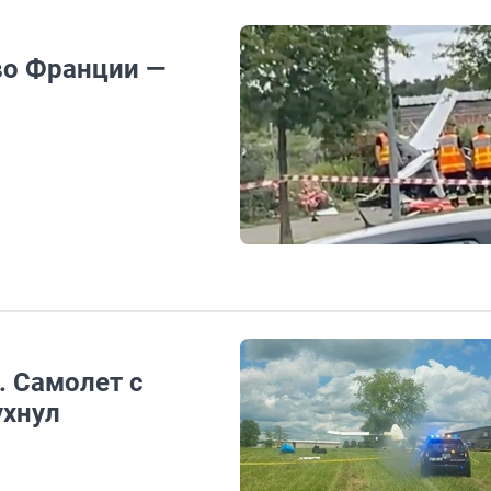
во Франции —
. Самолет с
ухнул