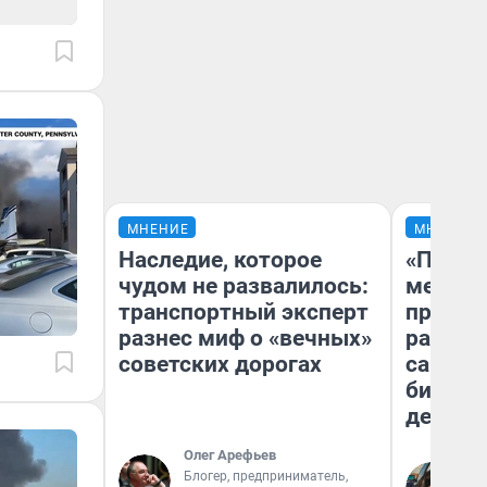
МНЕНИЕ
МНЕНИЕ
Наследие, которое
«Покуп
чудом не развалилось:
мешке»
транспортный эксперт
предпр
разнес миф о «вечных»
рассказ
советских дорогах
самом 
бизнес
дешевы
Олег Арефьев
На
Блогер, предприниматель,