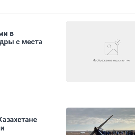
ми в
адры с места
Казахстане
ии