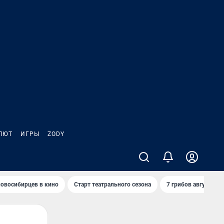
ЛЮТ
ИГРЫ
ZODY
овосибирцев в кино
Старт театрального сезона
7 грибов августа