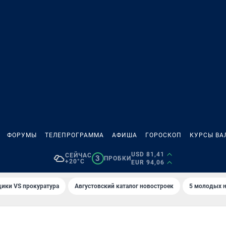
ФОРУМЫ
ТЕЛЕПРОГРАММА
АФИША
ГОРОСКОП
КУРСЫ ВА
USD 81,41
СЕЙЧАС
3
ПРОБКИ
+20°C
EUR 94,06
ики VS прокуратура
Августовский каталог новостроек
5 молодых н