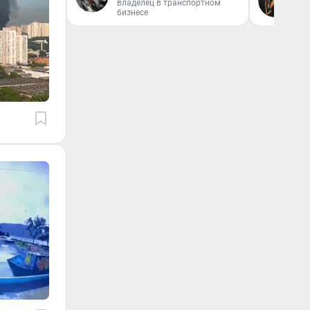
владелец в транспортном
От
бизнесе
де