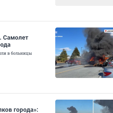
. Самолет
рода
вили в больницы
лков города»: