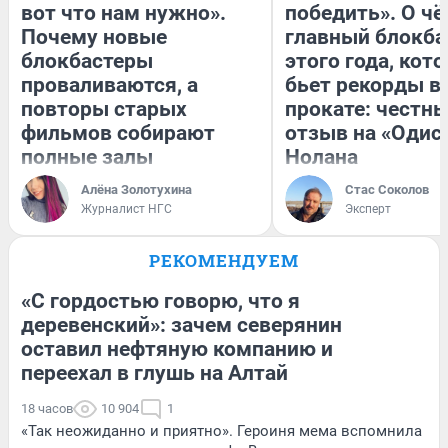
вот что нам нужно».
победить». О ч
Почему новые
главный блокба
блокбастеры
этого года, кот
проваливаются, а
бьет рекорды в
повторы старых
прокате: честн
фильмов собирают
отзыв на «Одис
полные залы
Нолана
Алёна Золотухина
Стас Соколов
Журналист НГС
Эксперт
РЕКОМЕНДУЕМ
«С гордостью говорю, что я
деревенский»: зачем северянин
оставил нефтяную компанию и
переехал в глушь на Алтай
18 часов
10 904
1
«Так неожиданно и приятно». Героиня мема вспомнила