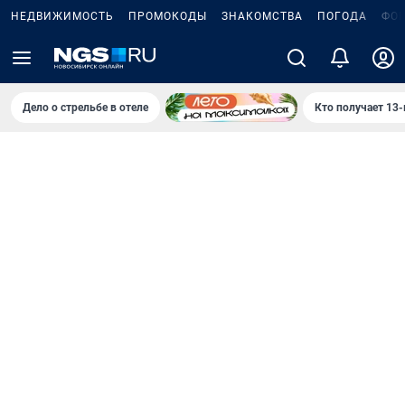
НЕДВИЖИМОСТЬ
ПРОМОКОДЫ
ЗНАКОМСТВА
ПОГОДА
ФО
Дело о стрельбе в отеле
Кто получает 13-