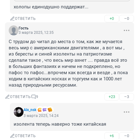
холопы единодушно поддержат...
+0
–0
ОТВЕТИТЬ
Гость
3 марта 2025, 12:35
С трудом до читал до места о том, как же мучается 
весь мир с американскими двигателями , а вот мы , 
из бересты и синей изоленты на патриотизме 
сделали такое , что весь мир ахнет .... правда всё это 
в больших фантазиях и ничем не подкреплено, но 
пафос то пафос...впрочем как всегда и везде , а пока 
ходим в китайских носках и торгуем как и 1000 лет 
назад природными ресурсами.
+23
–3
ОТВЕТИТЬ
9
Alx_nsk
3 марта 2025, 14:24
изолента теперь наверно тоже китайская
+6
–0
ОТВЕТИТЬ