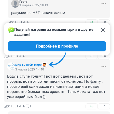
Гость
3 марта 2025, 18:19
разумеется НЕТ.. иначе зачем
+1
–0
ОТВЕТИТЬ
Получай награды за комментарии и другие 
Гость
3 марта 2025, 15:36
задания!
Чет , похоже , опять Василича НА ДУ ЮТ, но в этот раз 
Подробнее в профиле
отечественные самолетостроители ..
+3
–0
ОТВЕТИТЬ
мир во всём мире
3 марта 2025, 14:40
Воду в ступе толкут ! вот вот сделаем , вот вот 
прорыв, вот вот сотни тысяч самолётов.. По факту , 
просто ещё один заход на новые дотации и новое 
воровство бюджетных средств.. Танк Армата тож вот 
уже серийным был ))
+8
–1
ОТВЕТИТЬ
1