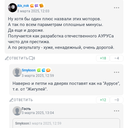
Alx_nsk
3 марта 2025, 12:03
Ну хотя бы один плюс назвали этих моторов.

А так по всем параметрам сплошные минусы.

Да еще и дороже.

Получается как разработка отечественного АУРУСа 
чисто для престижа. 

А по результату - хуже, ненадежный, очень дорогой.
+18
–4
ОТВЕТИТЬ
8
Smykson
3 марта 2025, 12:59
Наверно и петли на дверях поставят как на "Аурусе", 
т.е. от "Жигулей".
+12
–0
ОТВЕТИТЬ
Гость
3 марта 2025, 13:04
Smykson
3 марта 2025, 12:59