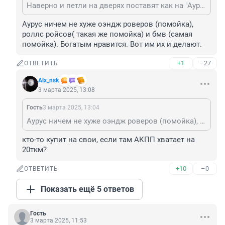
Наверно и петли на дверях поставят как на "Аурусе", т.е. от "Жигулей".
Аурус ничем не хуже оэндж роверов (помойка), 
роллс ройсов( такая же помойка) и бмв (самая 
помойка). Богатым нравится. Вот им их и делают.
+1
–27
ОТВЕТИТЬ
Alx_nsk
3 марта 2025, 13:08
Гость
3 марта 2025, 13:04
Аурус ничем не хуже оэндж роверов (помойка), роллс ройсов( такая же помойка) и бмв (самая помойка). Богатым нравится. Вот им их и делают.
кто-то купит на свои, если там АКПП хватает на 
20ткм?
+10
–0
ОТВЕТИТЬ
Показать ещё 5 ответов
Гость
3 марта 2025, 11:53