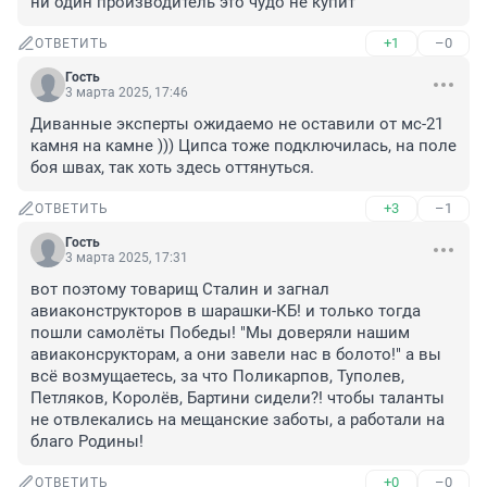
ни один производитель это чудо не купит
+1
–0
ОТВЕТИТЬ
Гость
3 марта 2025, 17:46
Диванные эксперты ожидаемо не оставили от мс-21 
камня на камне ))) Ципса тоже подключилась, на поле 
боя швах, так хоть здесь оттянуться.
+3
–1
ОТВЕТИТЬ
Гость
3 марта 2025, 17:31
вот поэтому товарищ Сталин и загнал 
авиаконструкторов в шарашки-КБ! и только тогда 
пошли самолёты Победы! "Мы доверяли нашим 
авиаконсрукторам, а они завели нас в болото!" а вы 
всё возмущаетесь, за что Поликарпов, Туполев, 
Петляков, Королёв, Бартини сидели?! чтобы таланты 
не отвлекались на мещанские заботы, а работали на 
благо Родины!
+0
–0
ОТВЕТИТЬ