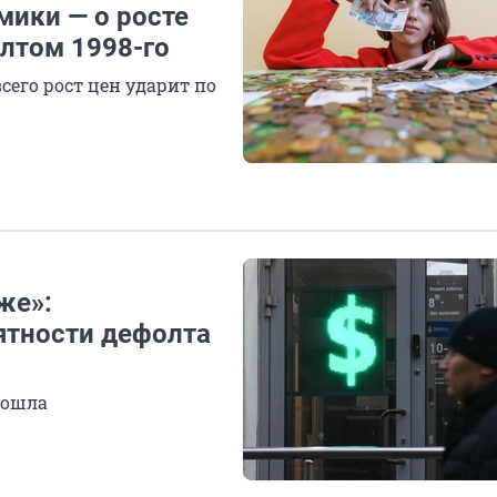
мики — о росте
олтом 1998-го
сего рост цен ударит по
же»:
ятности дефолта
зошла