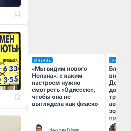
МНЕНИЕ
МНЕНИЕ
«Мы видим нового
Близне
Нолана»: с каким
внезап
настроем нужно
Девам 
смотреть «Одиссею»,
дополн
чтобы она не
траты:
выглядела как фиаско
август 
зодиак
прогно
Ан
Надежда Губарь