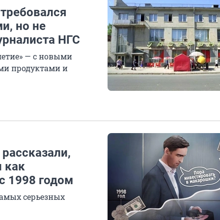
отребовался
и, но не
рналиста НГС
етие» — с новыми
ми продуктами и
 рассказали,
 как
с 1998 годом
 самых серьезных