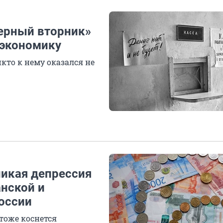
черный вторник»
 экономику
кто к нему оказался не
ликая депрессия
нской и
России
тоже коснется