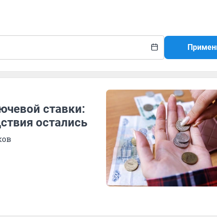
Примен
ючевой ставки:
дствия остались
ков