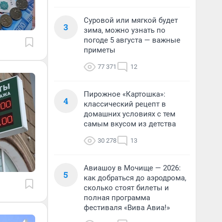
Суровой или мягкой будет
3
зима, можно узнать по
погоде 5 августа — важные
приметы
77 371
12
Пирожное «Картошка»:
4
классический рецепт в
домашних условиях с тем
самым вкусом из детства
30 278
13
Авиашоу в Мочище — 2026:
5
как добраться до аэродрома,
сколько стоят билеты и
полная программа
фестиваля «Вива Авиа!»