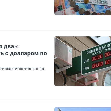
я два»:
ть с долларом по
ют скажется только на