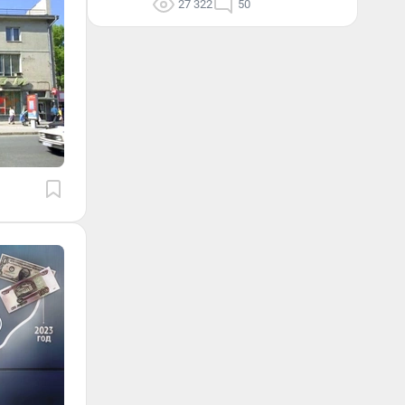
27 322
50