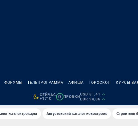
ФОРУМЫ
ТЕЛЕПРОГРАММА
АФИША
ГОРОСКОП
КУРСЫ ВА
USD 81,41
СЕЙЧАС
0
ПРОБКИ
+17°C
EUR 94,06
алог на электрокары
Августовский каталог новостроек
Строитель б