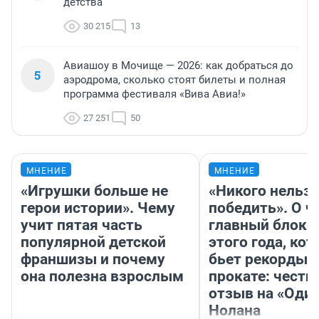
детства
30 215
13
Авиашоу в Мочище — 2026: как добраться до
5
аэродрома, сколько стоят билеты и полная
программа фестиваля «Вива Авиа!»
27 251
50
МНЕНИЕ
МНЕНИЕ
«Игрушки больше не
«Никого нельз
герои истории». Чему
победить». О ч
учит пятая часть
главный блокб
популярной детской
этого года, ко
франшизы и почему
бьет рекорды 
она полезна взрослым
прокате: честн
отзыв на «Оди
Нолана