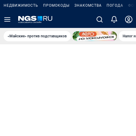
НЕДВИЖИМОСТЬ
ПРОМОКОДЫ
ЗНАКОМСТВА
ПОГОДА
ФО
«Майские» против подставщиков
Налог 