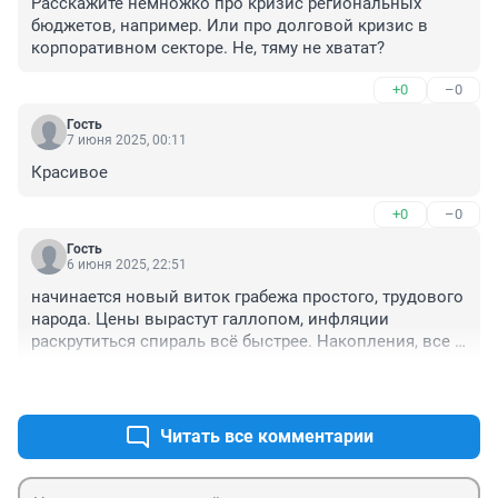
Расскажите немножко про кризис региональных 
бюджетов, например. Или про долговой кризис в 
корпоративном секторе. Не, тяму не хватат?
+0
–0
Гость
7 июня 2025, 00:11
Красивое
+0
–0
Гость
6 июня 2025, 22:51
начинается новый виток грабежа простого, трудового 
народа. Цены вырастут галлопом, инфляции 
раскрутиться спираль всё быстрее. Накопления, все 
вклады в банках - сгорят. Только булку хлеба и можно 
+2
–0
будет купить на эти деньги. Про цены на 
недвижимость и вовсе молчу - сразу потащат с 
депозитов в новостройки, цены улетят в космос. 
Читать все комментарии
Только барыгам, торгашам, мажорам, спортсменам и 
бандюкам будет хорошо от низкой ставки - дешёвых 
кредитов наберут, отдавать не будут, простые люди 