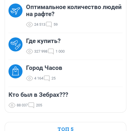
Оптимальное количество людей
на рафте?
24 513
59
Где купить?
327 998
1 000
Город Часов
4 164
25
Кто был в Зебрах???
88 037
205
ТОП 5