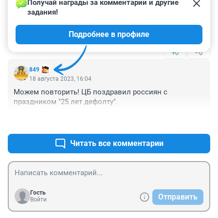
Получай награды за комментарии и другие 
задания!
Гость
18 августа 2023, 16:43
Подробнее в профиле
Надо просто полюбить свой народ.
+0
–0
849
18 августа 2023, 16:04
Можем повторить! ЦБ поздравил россиян с 
праздником "25 лет дефолту".
+0
–0
Читать все комментарии
Гость
Отправить
Войти