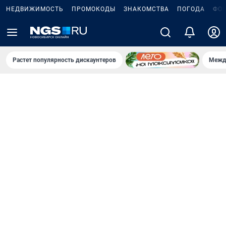
НЕДВИЖИМОСТЬ
ПРОМОКОДЫ
ЗНАКОМСТВА
ПОГОДА
ФО
Растет популярность дискаунтеров
Межд