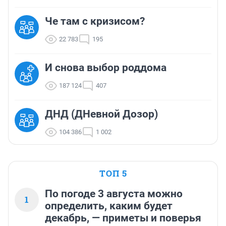
Че там с кризисом?
22 783
195
И снова выбор роддома
187 124
407
ДНД (ДНевной Дозор)
104 386
1 002
ТОП 5
По погоде 3 августа можно
1
определить, каким будет
декабрь, — приметы и поверья