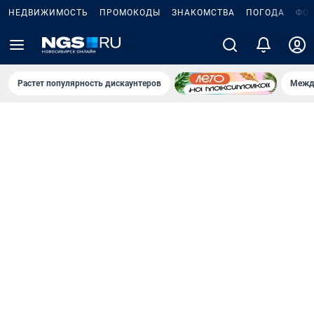
НЕДВИЖИМОСТЬ
ПРОМОКОДЫ
ЗНАКОМСТВА
ПОГОДА
ФО
Растет популярность дискаунтеров
Межд