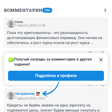
КОММЕНТАРИИ
106
Гость
7 августа 2024, 21:56
Пока что криптовалюты - это разновидность 
долгоиграющих финансовых пирамид. Они ничем не 
обеспечены, а рост курса похож на рост курса 
билетов МММ (он просто заложен схемой). Но в 
+0
–0
отличие от того же МММ, курс не стабильно растет, а 
волатилен (сильно колеблется), это еще один способ 
Получай награды за комментарии и другие 
Гость
грабить инвесторов, которые на панике сливают 
7 августа 2024, 16:17
задания!
крипту дешевле, чем купили. Есть конечно 
причем тут Япония и США? у нас есть свой 
привязанные к доллару, с почти стабильным курсом 
Подробнее в профиле
...геостратег по поеданию грунта....со дна...
и потерей на купле-продаже, но и они не обеспечены 
достаточным количеством денег. Рано или поздно 
+1
–0
криптовалюты обесценятся, как только начнется 
устойчивый отток инвесторов.
Обозреватель
7 августа 2024, 14:41
Кредиты не берём, живём на одну зарплату, ну 
поднимутся цены, значит будем меньше покупать и 