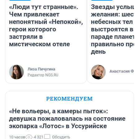
«Люди тут странные».
Звезды услыш
Чем привлекает
желания: шест
непонятный «Непокой»,
небесных тел
герои которого
выстроятся в 
застряли в
параде планет 
мистическом отеле
правильно про
день
Лиза Пичугина
Анастасия Фил
Редактор NGS.RU
РЕКОМЕНДУЕМ
«Не вольеры, а камеры пыток»:
девушка пожаловалась на состояние
экопарка «Лотос» в Уссурийске
10 часов
4 321
Обсудить