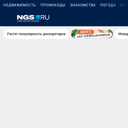
НЕДВИЖИМОСТЬ
ПРОМОКОДЫ
ЗНАКОМСТВА
ПОГОДА
ФО
Растет популярность дискаунтеров
Межд