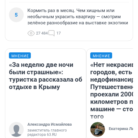
Кормить раз в месяц. Чем хищным или
5
необычным украсить квартиру — смотрим
зелёное разнообразие на выставке экзотики
27 484
17
МНЕНИЕ
МНЕНИЕ
«За неделю две ночи
«Нет некрасив
были страшные»:
городов, есть
туристка рассказала об
недофинансиро
отдыхе в Крыму
Путешественн
проехали 2000
километров по 
машине — стои
того
Александра Исмайлова
Екатерина Лит
заместитель главного
редактора 63.RU