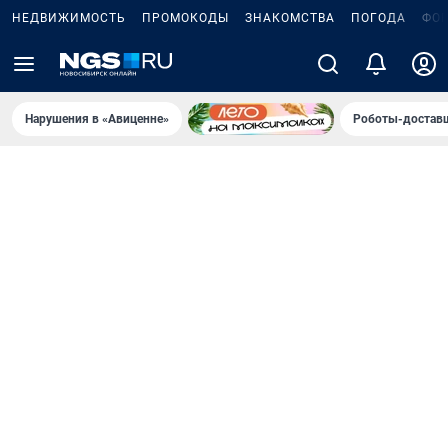
НЕДВИЖИМОСТЬ
ПРОМОКОДЫ
ЗНАКОМСТВА
ПОГОДА
ФО
Нарушения в «Авиценне»
Роботы-доставщ