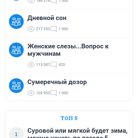
184 278
1 000
Дневной сон
217 253
1 000
Женские слезы...Вопрос к
мужчинам
113 087
420
Сумеречный дозор
103 953
1 000
ТОП 5
Суровой или мягкой будет зима,
1