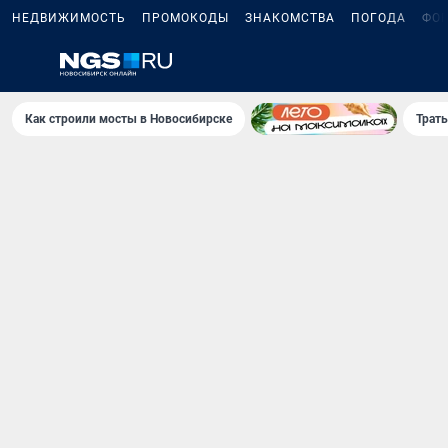
НЕДВИЖИМОСТЬ
ПРОМОКОДЫ
ЗНАКОМСТВА
ПОГОДА
ФО
Как строили мосты в Новосибирске
Траты