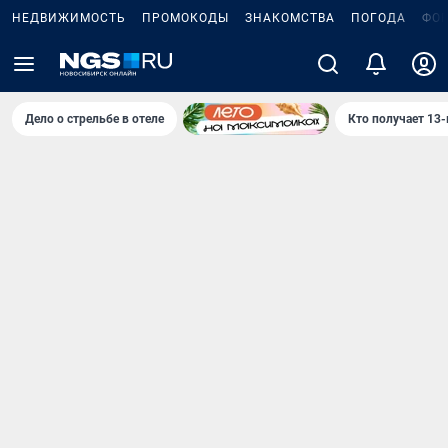
НЕДВИЖИМОСТЬ
ПРОМОКОДЫ
ЗНАКОМСТВА
ПОГОДА
ФО
Дело о стрельбе в отеле
Кто получает 13-