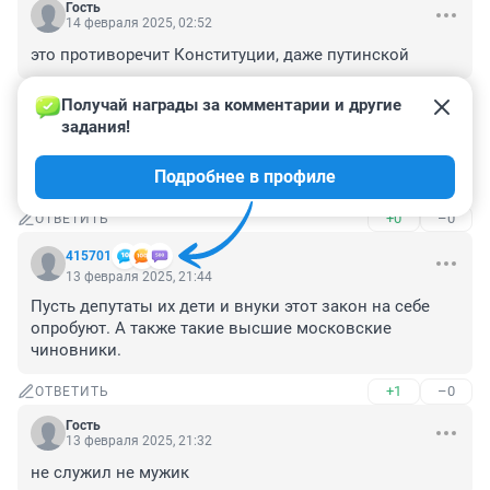
Гость
14 февраля 2025, 02:52
это противоречит Конституции, даже путинской
+0
–0
ОТВЕТИТЬ
Получай награды за комментарии и другие 
задания!
Гость
13 февраля 2025, 23:30
Подробнее в профиле
не врубятся не руси
+0
–0
ОТВЕТИТЬ
415701
13 февраля 2025, 21:44
Пусть депутаты их дети и внуки этот закон на себе 
опробуют. А также такие высшие московские 
чиновники.
+1
–0
ОТВЕТИТЬ
Гость
13 февраля 2025, 21:32
не служил не мужик