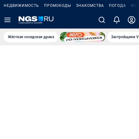
НЕДВИЖИМОСТЬ
ПРОМОКОДЫ
ЗНАКОМСТВА
ПОГОДА
ФО
Жёсткая соседская драка
Застройщики V