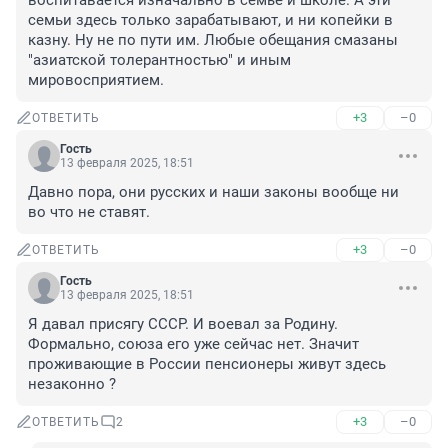
воспитавается изначально в семье и школе. А эти 
семьи здесь только зарабатывают, и ни копейки в 
казну. Ну не по пути им. Любые обещания смазаны 
"азиатской толерантностью" и иным 
мировосприятием.
+3
–0
ОТВЕТИТЬ
Гость
13 февраля 2025, 18:51
Давно пора, они русских и наши законы вообще ни 
во что не ставят.
+3
–0
ОТВЕТИТЬ
Гость
13 февраля 2025, 18:51
Я давал присягу СССР. И воевал за Родину. 
Формально, союза его уже сейчас нет. Значит 
проживающие в России пенсионеры живут здесь 
незаконно ?
+3
–0
ОТВЕТИТЬ
2