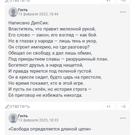
+1
–0
ОТВЕТИТЬ
Гость
13 февраля 2025, 18:44
Написано ДипСик:

Властитель, что правит железной рукой,

Его слово — закон, его взгляд — как бой.

Но в глазах у народа — лишь тень и укор,

Он строит империю, но где разговор?

Обещал он свободу, а дал лишь обман,

Под прикрытием славы — разрушенный план.

Богатеют друзья, а народ нищетой,

И правда теряется под пеленой густой.

Он в кресле сидит, будто царь на престоле,

Но время покажет, кто в этой игре.

И пусть он силён, но история строга —

Её приговор не избежать никогда.
+1
–0
ОТВЕТИТЬ
Гость
13 февраля 2025, 18:33
«Свобода определяется длиной цепи»