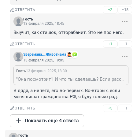
+2
–18
ОТВЕТИТЬ
Гость
13 февраля 2025, 18:45
Выучит, как стишок, отторабанит. Это не про него.
+1
–1
ОТВЕТИТЬ
Зверемана... Животнама
13 февраля 2025, 19:05
Гость
13 февраля 2025, 18:30
"Она посмотрит"! И что ты сделаешь? Если рассчитываешь брать на глотку, то не советую: лишишься гражданства следом за своим сынком, которому ты собираешься "втолковывать"! К тому времени, сильно надеюсь, что у власти будет президент сильно круче нынешнего.
Я дядя, а не тетя, это во-первых. Во-вторых, если 
меня лишат гражданства РФ, я буду только рад.
+5
–1
ОТВЕТИТЬ
Показать ещё 4 ответа
Гость