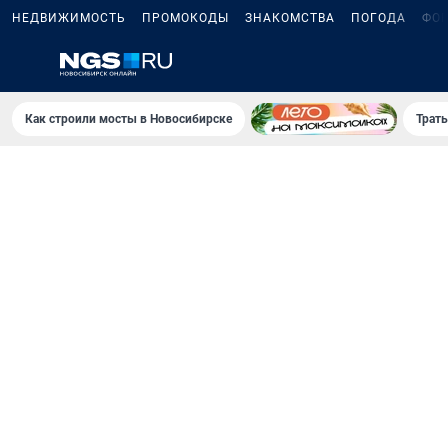
НЕДВИЖИМОСТЬ
ПРОМОКОДЫ
ЗНАКОМСТВА
ПОГОДА
ФО
Как строили мосты в Новосибирске
Траты