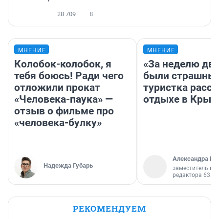
28 709
8
МНЕНИЕ
МНЕНИЕ
Колобок-колобок, я
«За неделю две
тебя боюсь! Ради чего
были страшные
отложили прокат
туристка расск
«Человека-паука» —
отдыхе в Крым
отзыв о фильме про
«человека-булку»
Александра Ис
Надежда Губарь
заместитель гл
редактора 63.RU
РЕКОМЕНДУЕМ