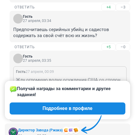
+4
–3
ОТВЕТИТЬ
Гость
27 апреля, 03:34
Предпочитаешь серийных убийц и садистов 
содержать за свой счёт всю их жизнь?
+5
–0
ОТВЕТИТЬ
Гость
27 апреля, 03:35
Гость
27 апреля, 00:09
Жду огромную волну осуждения США со стороны нашей человеколюбивой либеральной публики.
Получай награды за комментарии и другие 
У тебя наверное справка есть из дурки?
задания!
+2
–1
ОТВЕТИТЬ
Подробнее в профиле
Показать ещё 1 ответ
Директор Завода (Ржака)