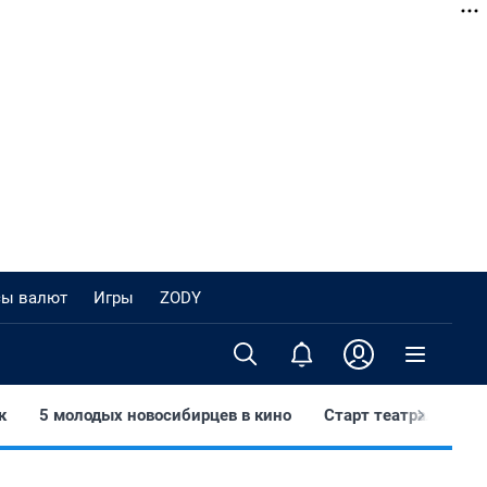
сы валют
Игры
ZODY
к
5 молодых новосибирцев в кино
Старт театрального 