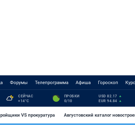
да
Форумы
Телепрограмма
Афиша
Гороскоп
Кур
СЕЙЧАС 
ПРОБКИ 
USD 82.17
+14°С
0/10
EUR 94.84
тройщики VS прокуратура
Августовский каталог новострое