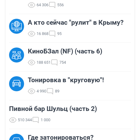
64 306
556
А кто сейчас "рулит" в Крыму?
16 868
95
КиноБЗал (NF) (часть 6)
188 651
754
Тонировка в "круговую"!
4 990
89
Пивной бар Шульц (часть 2)
510 344
1 000
Где затонироваться?