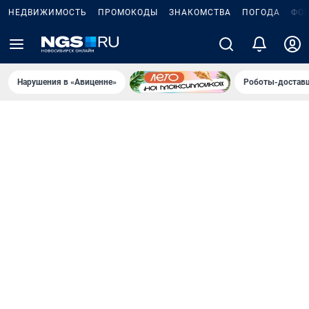
НЕДВИЖИМОСТЬ
ПРОМОКОДЫ
ЗНАКОМСТВА
ПОГОДА
ФО
Нарушения в «Авиценне»
Роботы-доставщ