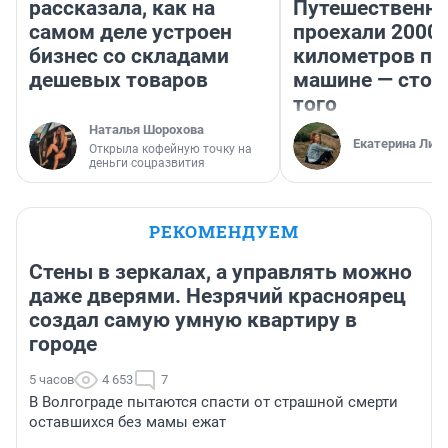
рассказала, как на
Путешественн
самом деле устроен
проехали 2000
бизнес со складами
километров по 
дешевых товаров
машине — стои
того
Наталья Шорохова
Екатерина Лит
Открыла кофейную точку на
деньги соцразвития
РЕКОМЕНДУЕМ
Стены в зеркалах, а управлять можно
даже дверями. Незрячий красноярец
создал самую умную квартиру в
городе
5 часов
4 653
7
В Волгограде пытаются спасти от страшной смерти
оставшихся без мамы ежат