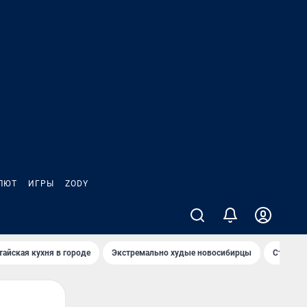
ЛЮТ
ИГРЫ
ZODY
тайская кухня в городе
Экстремально худые новосибирцы
Старт те