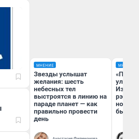
МНЕНИЕ
МНЕНИЕ
Звезды услышат
«Почем
желания: шесть
улыбае
небесных тел
Извест
выстроятся в линию на
рэпер 
параде планет — как
новоси
ы
правильно провести
было
день
Ни
Анастасия Филимонова