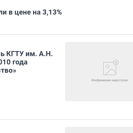
и в цене на 3,13%
ь КГТУ им. А.Н.
010 года
ство»