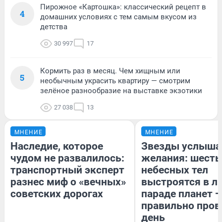
Пирожное «Картошка»: классический рецепт в
4
домашних условиях с тем самым вкусом из
детства
30 997
17
Кормить раз в месяц. Чем хищным или
5
необычным украсить квартиру — смотрим
зелёное разнообразие на выставке экзотики
27 038
13
МНЕНИЕ
МНЕНИЕ
Наследие, которое
Звезды услыша
чудом не развалилось:
желания: шесть
транспортный эксперт
небесных тел
разнес миф о «вечных»
выстроятся в л
советских дорогах
параде планет —
правильно пров
день