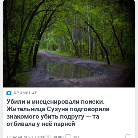
КРИМИНАЛ
Убили и инсценировали поиски.
Жительница Сузуна подговорила
знакомого убить подругу — та
отбивала у неё парней
17 июня, 2020, 14:03
38 983
194