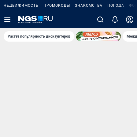
НЕДВИЖИМОСТЬ
ПРОМОКОДЫ
ЗНАКОМСТВА
ПОГОДА
ФО
Растет популярность дискаунтеров
Межд