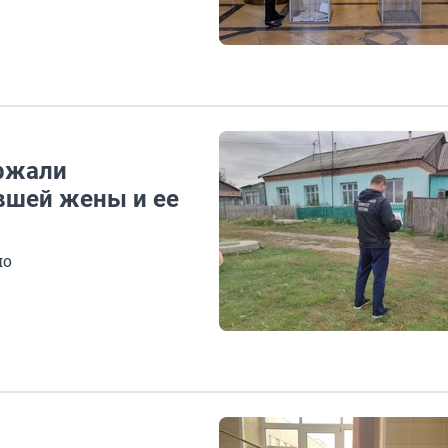
ержали
вшей жены и ее
ло