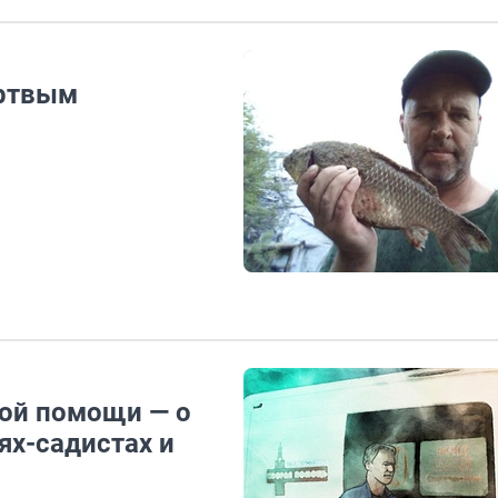
ертвым
рой помощи — о
х-садистах и