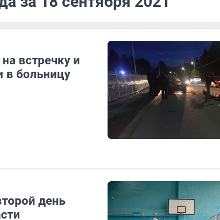
да за 18 сентября 2021
на встречку и
и в больницу
второй день
асти