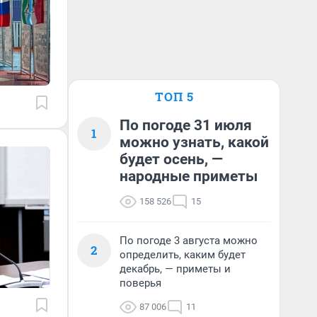
ТОП 5
По погоде 31 июля
1
можно узнать, какой
будет осень, —
народные приметы
158 526
15
По погоде 3 августа можно
2
определить, каким будет
декабрь, — приметы и
поверья
87 006
11