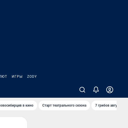
ЛЮТ
ИГРЫ
ZODY
овосибирцев в кино
Старт театрального сезона
7 грибов августа