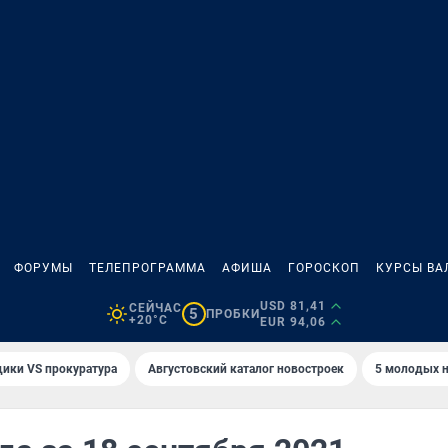
ФОРУМЫ
ТЕЛЕПРОГРАММА
АФИША
ГОРОСКОП
КУРСЫ ВА
USD 81,41
СЕЙЧАС
5
ПРОБКИ
+20°C
EUR 94,06
ики VS прокуратура
Августовский каталог новостроек
5 молодых н