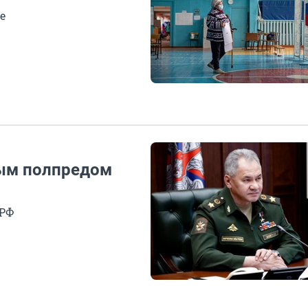
е
вым полпредом
 РФ