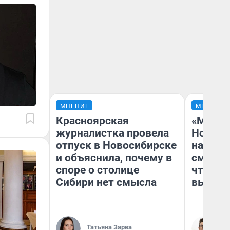
МНЕНИЕ
МНЕНИЕ
Красноярская
«Мы ви
журналистка провела
Нолана
отпуск в Новосибирске
настро
и объяснила, почему в
смотре
споре о столице
чтобы 
Сибири нет смысла
выгляд
Татьяна Зарва
На