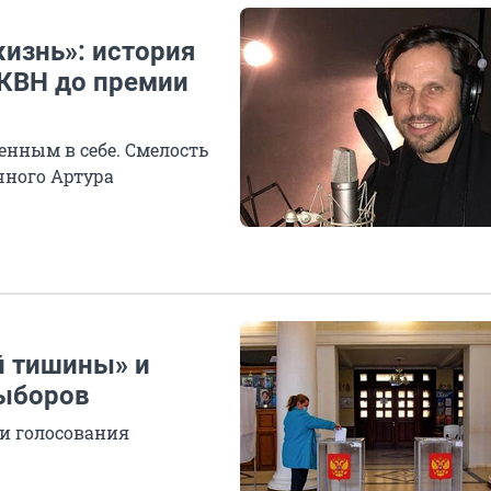
изнь»: история
 КВН до премии
енным в себе. Смелость
чного Артура
й тишины» и
выборов
ни голосования