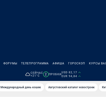
ФОРУМЫ
ТЕЛЕПРОГРАММА
АФИША
ГОРОСКОП
КУРСЫ ВА
USD 82,17
СЕЙЧАС
2
ПРОБКИ
+21°C
EUR 94,84
Международный день кошек
Августовский каталог новостроек
Ки