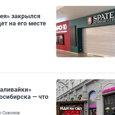
рея» закрылся
ет на его месте
Наливайки»
осибирска — что
с Соколов