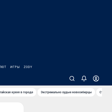
ЛЮТ
ИГРЫ
ZODY
тайская кухня в городе
Экстремально худые новосибирцы
Старт те