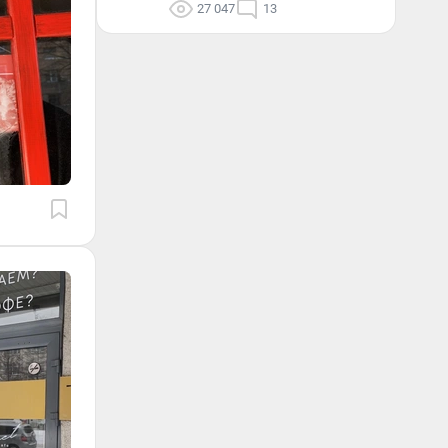
27 047
13