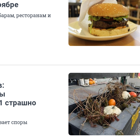
оябре
арам, ресторанам и
в:
ны
11 страшно
вает споры