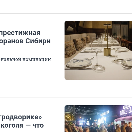
 престижная
торанов Сибири
ональной номинации
стродворике»
коголя — что