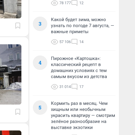
78 177
12
Какой будет зима, можно
3
узнать по погоде 7 августа, —
важные приметы
57 106
14
Пирожное «Картошка»:
4
классический рецепт в
домашних условиях с тем
самым вкусом из детства
31 014
17
Кормить раз в месяц. Чем
5
хищным или необычным
украсить квартиру — смотрим
зелёное разнообразие на
выставке экзотики