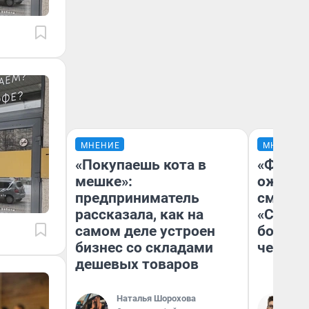
МНЕНИЕ
МНЕНИЕ
«Покупаешь кота в
«Финал
мешке»:
ожидан
предприниматель
смотре
рассказала, как на
«Стары
самом деле устроен
большо
бизнес со складами
честна
дешевых товаров
Наталья Шорохова
На