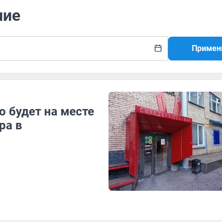
ние
Примен
о будет на месте
ра в