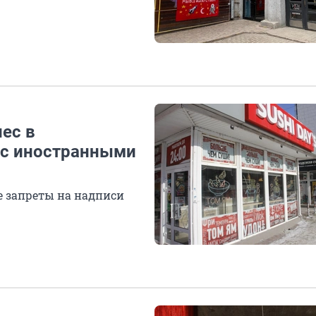
нес в
 с иностранными
е запреты на надписи