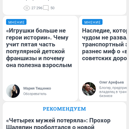
27 296
50
МНЕНИЕ
МНЕНИЕ
«Игрушки больше не
Наследие, кото
герои истории». Чему
чудом не разва
учит пятая часть
транспортный э
популярной детской
разнес миф о «
франшизы и почему
советских доро
она полезна взрослым
Олег Арефьев
Блогер, предприн
Мария Тищенко
владелец в тран
Обозреватель
бизнесе
РЕКОМЕНДУЕМ
«Четырех мужей потеряла»: Прохор
Шаляпин проболтался о новой