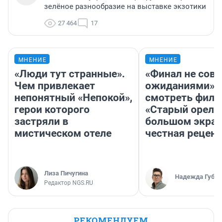
зелёное разнообразие на выставке экзотики
27 464
17
МНЕНИЕ
МНЕНИЕ
«Люди тут странные».
«Финал не совп
Чем привлекает
ожиданиями»: 
непонятный «Непокой»,
смотреть фил
герои которого
«Старый орел» 
застряли в
большом экран
мистическом отеле
честная рецен
Лиза Пичугина
Надежда Губар
Редактор NGS.RU
РЕКОМЕНДУЕМ