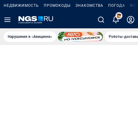
НЕДВИЖИМОСТЬ
ПРОМОКОДЫ
ЗНАКОМСТВА
ПОГОДА
ФО
5
Нарушения в «Авиценне»
Роботы-доставщ