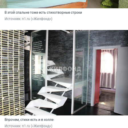
В этой спальне тоже есть стихотворные строки
Источник: 
n1.ru («Жилфонд»)
Впрочем, стихи есть и в холле
Источник: 
n1.ru («Жилфонд»)