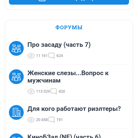
ФОРУМЫ
Про засаду (часть 7)
11 161
624
Женские слезы...Вопрос к
мужчинам
113 029
420
Для кого работают риэлтеры?
20 458
191
КиноБЗал (NF) (часть 6)