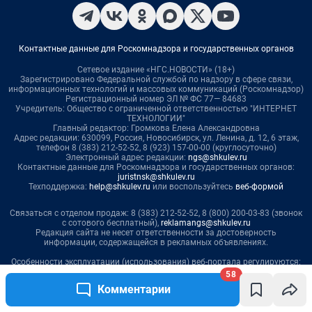
Контактные данные для Роскомнадзора и государственных органов
Сетевое издание «НГС.НОВОСТИ» (18+)
Зарегистрировано Федеральной службой по надзору в сфере связи,
информационных технологий и массовых коммуникаций (Роскомнадзор)
Регистрационный номер ЭЛ № ФС 77— 84683
Учредитель: Общество с ограниченной ответственностью "ИНТЕРНЕТ
ТЕХНОЛОГИИ"
Главный редактор: Громкова Елена Александровна
Адрес редакции: 630099, Россия, Новосибирск, ул. Ленина, д. 12, 6 этаж,
телефон 8 (383) 212-52-52, 8 (923) 157-00-00 (круглосуточно)
Электронный адрес редакции:
ngs@shkulev.ru
Контактные данные для Роскомнадзора и государственных органов:
juristnsk@shkulev.ru
Техподдержка:
help@shkulev.ru
или воспользуйтесь
веб-формой
Связаться с отделом продаж: 8 (383) 212-52-52, 8 (800) 200-03-83 (звонок
с сотового бесплатный),
reklamangs@shkulev.ru
Редакция сайта не несет ответственности за достоверность
информации, содержащейся в рекламных объявлениях.
Особенности эксплуатации (использования) веб-портала регулируются:
Руководством пользователя
58
Описанием функциональных характеристик ПО
Комментарии
Условиями использования веб-портала и политикой
конфиденциальности персональных данных